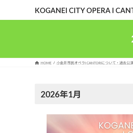
コ
ナ
KOGANEI CITY OPERA I CAN
ン
ビ
テ
ゲ
ン
ー
ツ
シ
へ
ョ
ス
ン
キ
に
ッ
移
HOME
小金井市民オペラI CANTORIについて・過去公
プ
動
2026年1月