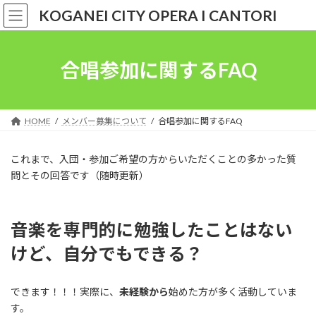
コ
ナ
KOGANEI CITY OPERA I CANTORI
ン
ビ
テ
ゲ
ン
ー
ツ
シ
合唱参加に関するFAQ
へ
ョ
ス
ン
キ
に
ッ
移
HOME
メンバー募集について
合唱参加に関するFAQ
プ
動
これまで、入団・参加ご希望の方からいただくことの多かった質
問とその回答です（随時更新）
音楽を専門的に勉強したことはない
けど、自分でもできる？
できます！！！実際に、
未経験から
始めた方が多く活動していま
す。