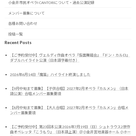
小金井市民オペラI CANTORIについて・過去公演記録
メンバー募集について
各種お問い合わせ
投稿一覧
Recent Posts
【ご予約受付中】ヴェルディ作曲オペラ『仮面舞踏会』『ドン・カルロ』
ダブルハイライト公演（日本語字幕付き）
2026年6月14日「魔笛」ハイライト終演しました
【9月中旬まで募集】【子供合唱】2027年2月オペラ『カルメン』（日本
語公演）合唱メンバー募集要項
【8月中旬まで募集】【大人合唱】2027年2月オペラ『カルメン』合唱メ
ンバー募集要項
【ご予約受付中】第23回本公演 2026年7月19日（日）シュトラウス2世作
曲オペレッタ『こうもり』（日本語上演）＠小金井宮地楽器ホール 小ホー