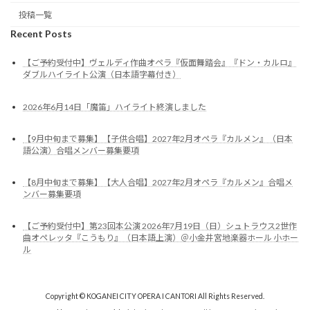
投稿一覧
Recent Posts
【ご予約受付中】ヴェルディ作曲オペラ『仮面舞踏会』『ドン・カルロ』
ダブルハイライト公演（日本語字幕付き）
2026年6月14日「魔笛」ハイライト終演しました
【9月中旬まで募集】【子供合唱】2027年2月オペラ『カルメン』（日本
語公演）合唱メンバー募集要項
【8月中旬まで募集】【大人合唱】2027年2月オペラ『カルメン』合唱メ
ンバー募集要項
【ご予約受付中】第23回本公演 2026年7月19日（日）シュトラウス2世作
曲オペレッタ『こうもり』（日本語上演）＠小金井宮地楽器ホール 小ホー
ル
Copyright © KOGANEI CITY OPERA I CANTORI All Rights Reserved.