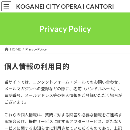
コ
ナ
KOGANEI CITY OPERA I CANTORI
ン
ビ
テ
ゲ
ン
ー
ツ
シ
Privacy Policy
へ
ョ
ス
ン
キ
に
ッ
移
HOME
Privacy Policy
プ
動
個人情報の利用目的
当サイトでは、コンタクトフォーム・メールでのお問い合わせ、
メールマガジンへの登録などの際に、名前（ハンドルネーム）、
電話番号、メールアドレス等の個人情報をご登録いただく場合が
ございます。
これらの個人情報は、質問に対する回答や必要な情報をご連絡す
る場合及び、提供サービスに関するアフターサービス、新たなサ
ービスに関するお知らせに利用させていただくものであり、上記