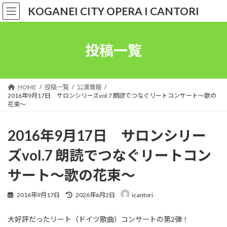
コ
ナ
KOGANEI CITY OPERA I CANTORI
ン
ビ
テ
ゲ
ン
ー
ツ
シ
投稿一覧
へ
ョ
ス
ン
キ
に
ッ
移
HOME
投稿一覧
公演情報
プ
動
2016年9月17日 サロンシリーズvol.7 朗読でつなぐリートコンサート〜歌の
花束〜
2016年9月17日 サロンシリー
ズvol.7 朗読でつなぐリートコン
サート〜歌の花束〜
最
2016年9月17日
2026年6月2日
icantori
終
更
大好評だったリート（ドイツ歌曲）コンサートの第2弾！
新