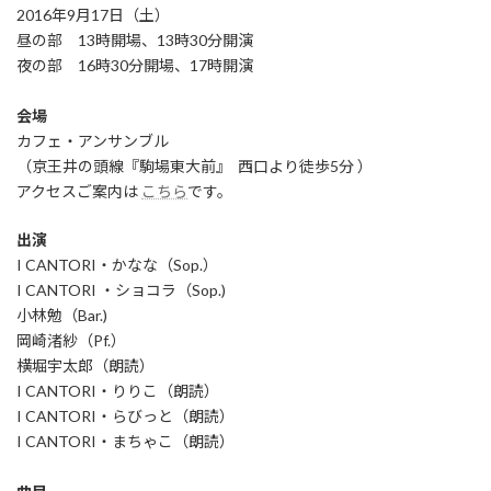
2016年9月17日（土）
昼の部 13時開場、13時30分開演
夜の部 16時30分開場、17時開演
会場
カフェ・アンサンブル
（京王井の頭線『駒場東大前』 西口より徒歩5分 ）
アクセスご案内は
こちら
です。
出演
I CANTORI・かなな（Sop.）
I CANTORI ・ショコラ（Sop.)
小林勉（Bar.)
岡崎渚紗（Pf.）
横堀宇太郎（朗読）
I CANTORI・りりこ（朗読）
I CANTORI・らびっと（朗読）
I CANTORI・まちゃこ（朗読）