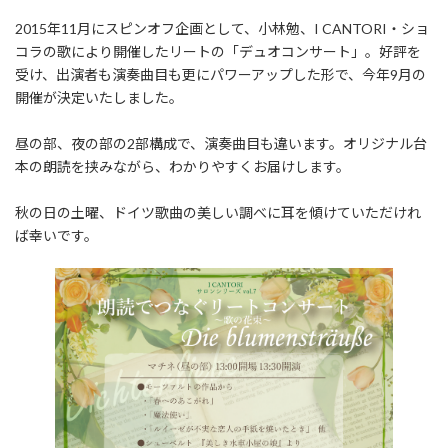
日
時
2015年11月にスピンオフ企画として、小林勉、I CANTORI・ショ
:
コラの歌により開催したリートの「デュオコンサート」。好評を
受け、出演者も演奏曲目も更にパワーアップした形で、今年9月の
開催が決定いたしました。
昼の部、夜の部の2部構成で、演奏曲目も違います。オリジナル台
本の朗読を挟みながら、わかりやすくお届けします。
秋の日の土曜、ドイツ歌曲の美しい調べに耳を傾けていただけれ
ば幸いです。