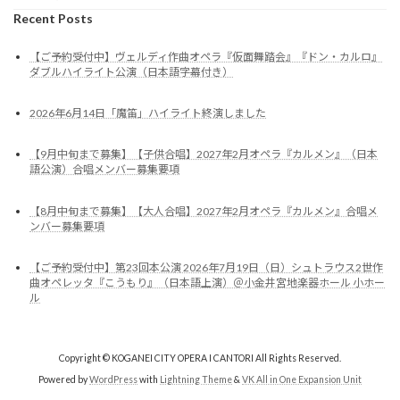
Recent Posts
【ご予約受付中】ヴェルディ作曲オペラ『仮面舞踏会』『ドン・カルロ』
ダブルハイライト公演（日本語字幕付き）
2026年6月14日「魔笛」ハイライト終演しました
【9月中旬まで募集】【子供合唱】2027年2月オペラ『カルメン』（日本
語公演）合唱メンバー募集要項
【8月中旬まで募集】【大人合唱】2027年2月オペラ『カルメン』合唱メ
ンバー募集要項
【ご予約受付中】第23回本公演 2026年7月19日（日）シュトラウス2世作
曲オペレッタ『こうもり』（日本語上演）＠小金井宮地楽器ホール 小ホー
ル
Copyright © KOGANEI CITY OPERA I CANTORI All Rights Reserved.
Powered by
WordPress
with
Lightning Theme
&
VK All in One Expansion Unit