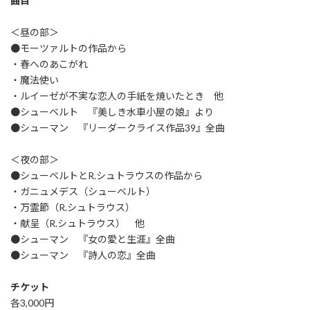
曲目
＜昼の部＞
●モーツァルトの作品から
・春へのあこがれ
・魔法使い
・ルイーゼが不実な恋人の手紙を焼いたとき 他
●シューベルト 『美しき水車小屋の娘』より
●シューマン 『リーダークライス作品39』全曲
＜夜の部＞
●シューベルトとR.シュトラウスの作品から
・ガニュメデス（シューベルト）
・万霊節（R.シュトラウス）
・献呈（R.シュトラウス） 他
●シューマン 『女の愛と生涯』全曲
●シューマン 『詩人の恋』全曲
チケット
各3,000円