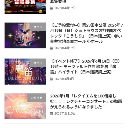
募集要項
2026年4月19日
【ご予約受付中】第23回本公演 2026年7
オペラ
月19日（日）シュトラウス2世作曲オペ
レッタ『こうもり』（日本語上演）＠小
金井宮地楽器ホール 小ホール
2026年4月19日
【イベント終了】2026年6月14日（日）
オペラ
19時〜 モーツァルト作曲 歌芝居『魔
笛』ハイライト（日本語訳詞上演）
2026年4月4日
2026年1月「レクイエムを100倍楽し
お知らせ
む！！！レクチャーコンサート」の動画
が見られるようになりました！
2026年2月15日