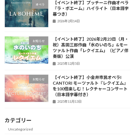
【イベント終了】プッチーニ作曲オペラ
オペラ
『ラ・ボエーム』ハイライト（日本語字
幕つき）
2026年2月14日
【イベント終了】2026年2月23日（月・
お知らせ
祝）髙田三郎作曲「水のいのち」&モー
ツァルト作曲「レクイエム」（ピアノ伴
奏版）公演
2025年12月5日
【イベント終了】小金井市民オペラI
お知らせ
CANTORI モーツァルト『レクイエム』
を100倍楽しむ！レクチャーコンサート
（日本語字幕付き）
2025年11月13日
カテゴリー
Uncategorized