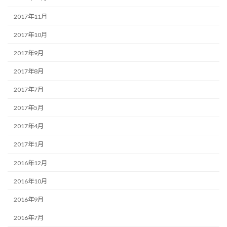
2017年11月
2017年10月
2017年9月
2017年8月
2017年7月
2017年5月
2017年4月
2017年1月
2016年12月
2016年10月
2016年9月
2016年7月