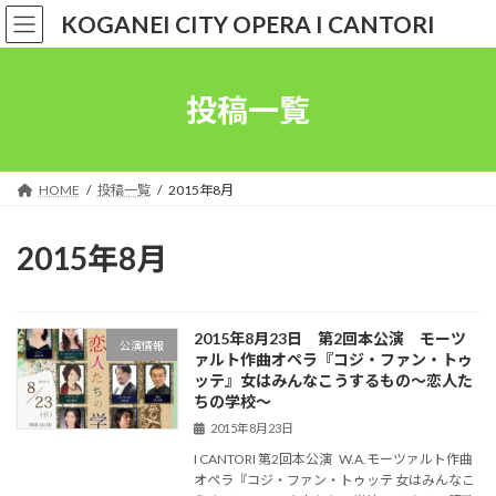
コ
ナ
KOGANEI CITY OPERA I CANTORI
ン
ビ
テ
ゲ
ン
ー
ツ
シ
投稿一覧
へ
ョ
ス
ン
キ
に
ッ
移
HOME
投稿一覧
2015年8月
プ
動
2015年8月
2015年8月23日 第2回本公演 モーツ
公演情報
ァルト作曲オペラ『コジ・ファン・トゥ
ッテ』女はみんなこうするもの〜恋人た
ちの学校〜
2015年8月23日
I CANTORI 第2回本公演 W.A.モーツァルト作曲
オペラ『コジ・ファン・トゥッテ 女はみんなこ