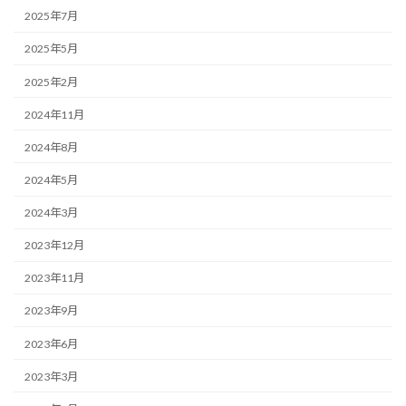
2025年7月
2025年5月
2025年2月
2024年11月
2024年8月
2024年5月
2024年3月
2023年12月
2023年11月
2023年9月
2023年6月
2023年3月