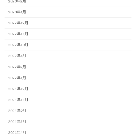
2023年2月
2023年1月
2022年12月
2022年11月
2022年10月
2022年4月
2022年2月
2022年1月
2021年12月
2021年11月
2021年9月
2021年5月
2021年4月