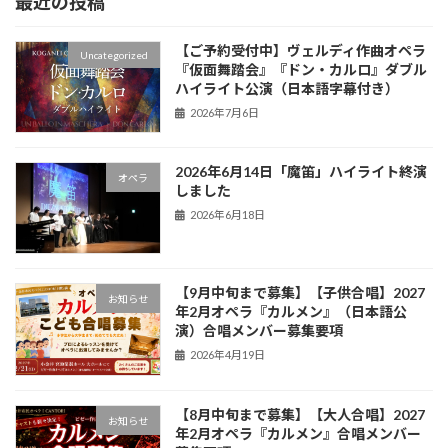
最近の投稿
【ご予約受付中】ヴェルディ作曲オペラ
Uncategorized
『仮面舞踏会』『ドン・カルロ』ダブル
ハイライト公演（日本語字幕付き）
2026年7月6日
2026年6月14日「魔笛」ハイライト終演
オペラ
しました
2026年6月18日
【9月中旬まで募集】【子供合唱】2027
お知らせ
年2月オペラ『カルメン』（日本語公
演）合唱メンバー募集要項
2026年4月19日
【8月中旬まで募集】【大人合唱】2027
お知らせ
年2月オペラ『カルメン』合唱メンバー