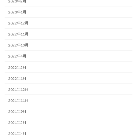
2023年2月
2023年1月
2022年12月
2022年11月
2022年10月
2022年4月
2022年2月
2022年1月
2021年12月
2021年11月
2021年9月
2021年5月
2021年4月