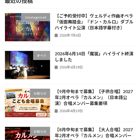
最近の投稿
【ご予約受付中】ヴェルディ作曲オペラ
Uncategorized
『仮面舞踏会』『ドン・カルロ』ダブル
ハイライト公演（日本語字幕付き）
2026年7月6日
2026年6月14日「魔笛」ハイライト終演
オペラ
しました
2026年6月18日
【9月中旬まで募集】【子供合唱】2027
お知らせ
年2月オペラ『カルメン』（日本語公
演）合唱メンバー募集要項
2026年4月19日
【8月中旬まで募集】【大人合唱】2027
お知らせ
年2月オペラ『カルメン』合唱メンバー