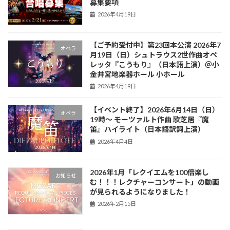
募集要項
2026年4月19日
【ご予約受付中】第23回本公演 2026年7
オペラ
月19日（日）シュトラウス2世作曲オペ
レッタ『こうもり』（日本語上演）＠小
金井宮地楽器ホール 小ホール
2026年4月19日
【イベント終了】2026年6月14日（日）
オペラ
19時〜 モーツァルト作曲 歌芝居『魔
笛』ハイライト（日本語訳詞上演）
2026年4月4日
2026年1月「レクイエムを100倍楽し
お知らせ
む！！！レクチャーコンサート」の動画
が見られるようになりました！
2026年2月15日