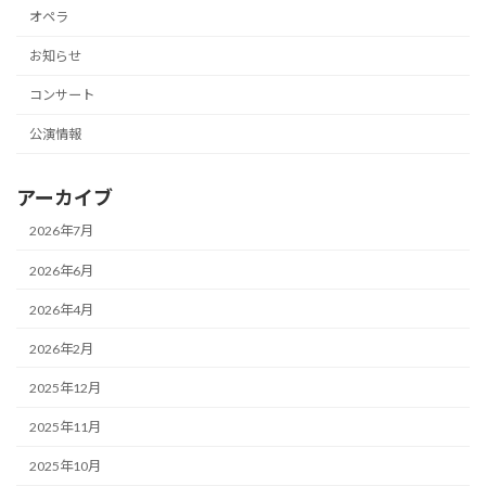
オペラ
お知らせ
コンサート
公演情報
アーカイブ
2026年7月
2026年6月
2026年4月
2026年2月
2025年12月
2025年11月
2025年10月