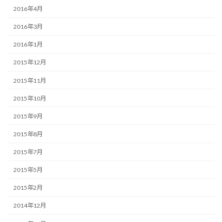
2016年4月
2016年3月
2016年1月
2015年12月
2015年11月
2015年10月
2015年9月
2015年8月
2015年7月
2015年5月
2015年2月
2014年12月