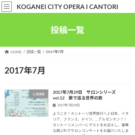
コ
ナ
KOGANEI CITY OPERA I CANTORI
ン
ビ
テ
ゲ
ン
ー
ツ
シ
投稿一覧
へ
ョ
ス
ン
キ
に
ッ
移
HOME
投稿一覧
2017年7月
プ
動
2017年7月
2017年7月29日 サロンシリーズ
公演情報
vol.12 歌で巡る世界の旅
2017年7月29日
ようこそ！カントーリ世界旅行へ♪日本、イタ
リア、フランス、ドイツ、…アルゼンチン？！
カントーリメンバーにゲストをお迎えし、豪華
な顔ぶれでサロンコンサートをお届けいたしま