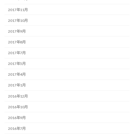
2017年11月
2017年10月
2017年9月
2017年8月
2017年7月
2017年5月
2017年4月
2017年1月
2016年12月
2016年10月
2016年9月
2016年7月