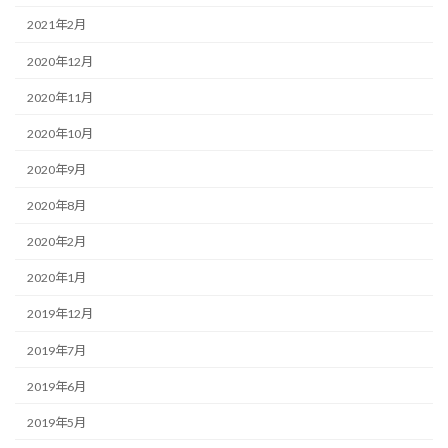
2021年2月
2020年12月
2020年11月
2020年10月
2020年9月
2020年8月
2020年2月
2020年1月
2019年12月
2019年7月
2019年6月
2019年5月