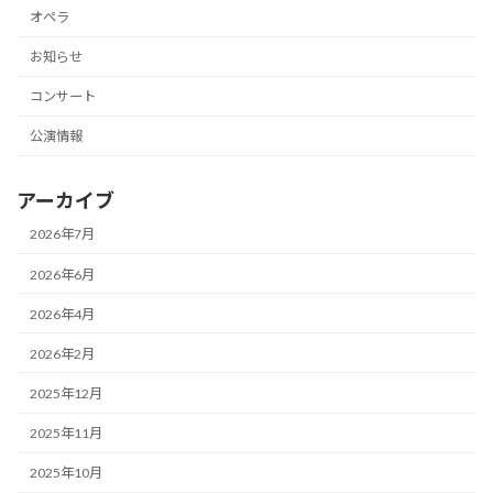
オペラ
お知らせ
コンサート
公演情報
アーカイブ
2026年7月
2026年6月
2026年4月
2026年2月
2025年12月
2025年11月
2025年10月