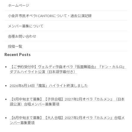
ホームページ
小金井市民オペラI CANTORIについて・過去公演記録
メンバー募集について
各種お問い合わせ
投稿一覧
Recent Posts
【ご予約受付中】ヴェルディ作曲オペラ『仮面舞踏会』『ドン・カルロ』
ダブルハイライト公演（日本語字幕付き）
2026年6月14日「魔笛」ハイライト終演しました
【9月中旬まで募集】【子供合唱】2027年2月オペラ『カルメン』（日本
語公演）合唱メンバー募集要項
【8月中旬まで募集】【大人合唱】2027年2月オペラ『カルメン』合唱メ
ンバー募集要項