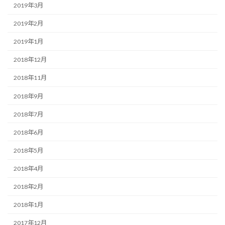
2019年3月
2019年2月
2019年1月
2018年12月
2018年11月
2018年9月
2018年7月
2018年6月
2018年5月
2018年4月
2018年2月
2018年1月
2017年12月