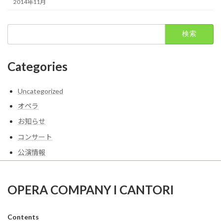
2014年11月
検
索:
Categories
Uncategorized
オペラ
お知らせ
コンサート
公演情報
OPERA COMPANY I CANTORI
Contents