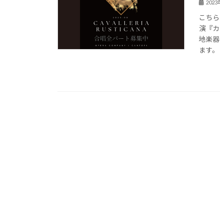
202
こちら
演『カ
地楽器
ます。 