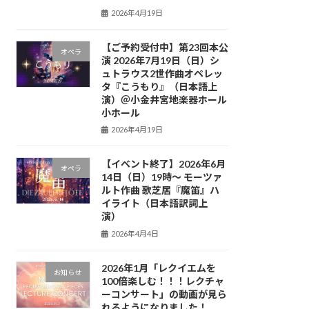
2026年4月19日
【ご予約受付中】第23回本公
オペラ
演 2026年7月19日（日）シ
ュトラウス2世作曲オペレッ
タ『こうもり』（日本語上
演）＠小金井宮地楽器ホール
小ホール
2026年4月19日
【イベント終了】2026年6月
オペラ
14日（日）19時〜 モーツァ
ルト作曲 歌芝居『魔笛』ハ
イライト（日本語訳詞上
演）
2026年4月4日
2026年1月「レクイエムを
お知らせ
100倍楽しむ！！！レクチャ
ーコンサート」の動画が見ら
れるようになりました！