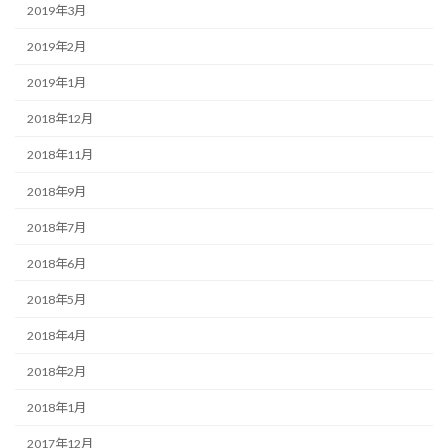
2019年3月
2019年2月
2019年1月
2018年12月
2018年11月
2018年9月
2018年7月
2018年6月
2018年5月
2018年4月
2018年2月
2018年1月
2017年12月