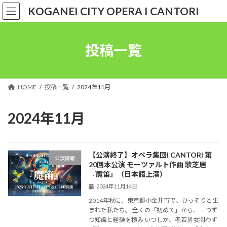
コ
ナ
KOGANEI CITY OPERA I CANTORI
ン
ビ
テ
ゲ
ン
ー
ツ
シ
投稿一覧
へ
ョ
ス
ン
キ
に
ッ
移
HOME
投稿一覧
2024年11月
プ
動
2024年11月
【公演終了】オペラ集団I CANTORI 第
公演情報
20回本公演 モーツァルト作曲 歌芝居
『魔笛』（日本語上演）
2024年11月14日
2014年秋に、東京都小金井市で、ひっそりと生
まれた私たち。 全くの「初めて」から、一つず
つ知識と経験を積み いつしか、老若男女問わず