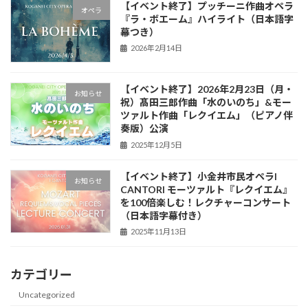
【イベント終了】プッチーニ作曲オペラ
オペラ
『ラ・ボエーム』ハイライト（日本語字
幕つき）
2026年2月14日
【イベント終了】2026年2月23日（月・
お知らせ
祝）髙田三郎作曲「水のいのち」&モー
ツァルト作曲「レクイエム」（ピアノ伴
奏版）公演
2025年12月5日
【イベント終了】小金井市民オペラI
お知らせ
CANTORI モーツァルト『レクイエム』
を100倍楽しむ！レクチャーコンサート
（日本語字幕付き）
2025年11月13日
カテゴリー
Uncategorized