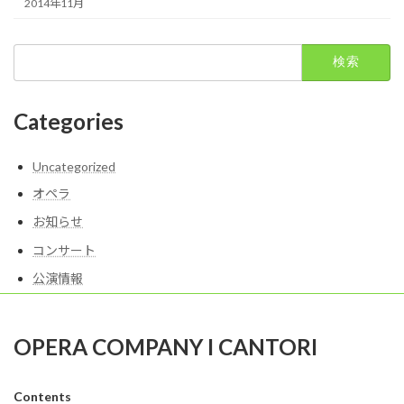
2014年11月
検
索:
Categories
Uncategorized
オペラ
お知らせ
コンサート
公演情報
OPERA COMPANY I CANTORI
Contents