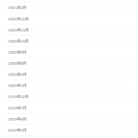
2021年2月
2020年12月
2020年11月
2020年10月
2020年9月
2020年8月
2020年2月
2020年1月
2019年12月
2019年7月
2019年6月
2019年5月