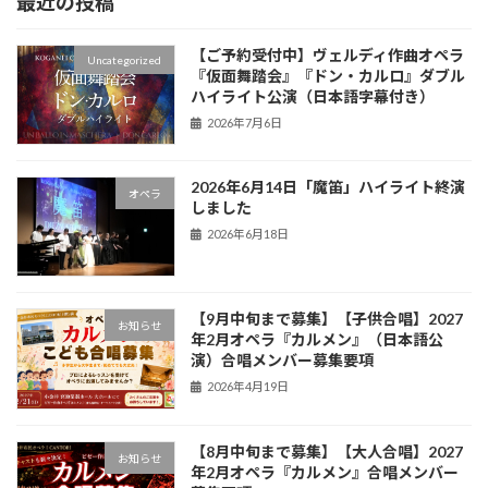
最近の投稿
【ご予約受付中】ヴェルディ作曲オペラ
Uncategorized
『仮面舞踏会』『ドン・カルロ』ダブル
ハイライト公演（日本語字幕付き）
2026年7月6日
2026年6月14日「魔笛」ハイライト終演
オペラ
しました
2026年6月18日
【9月中旬まで募集】【子供合唱】2027
お知らせ
年2月オペラ『カルメン』（日本語公
演）合唱メンバー募集要項
2026年4月19日
【8月中旬まで募集】【大人合唱】2027
お知らせ
年2月オペラ『カルメン』合唱メンバー