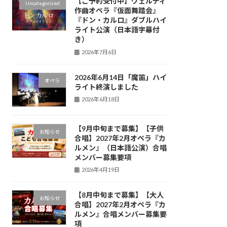
【ご予約受付中】ヴェルディ
Uncategorized
作曲オペラ『仮面舞踏会』
『ドン・カルロ』ダブルハイ
ライト公演（日本語字幕付
き）
2026年7月6日
2026年6月14日「魔笛」ハイ
オペラ
ライト終演しました
2026年6月18日
【9月中旬まで募集】【子供
お知らせ
合唱】2027年2月オペラ『カ
ルメン』（日本語公演）合唱
メンバー募集要項
2026年4月19日
【8月中旬まで募集】【大人
お知らせ
合唱】2027年2月オペラ『カ
ルメン』合唱メンバー募集要
項