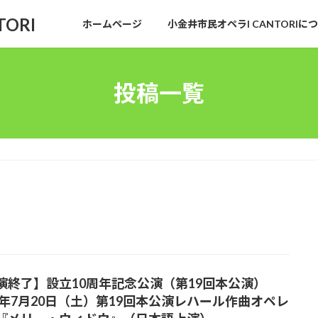
TORI
ホームページ
小金井市民オペラI CANTORI
投稿一覧
演終了】設立10周年記念公演（第19回本公演）
24年7月20日（土）第19回本公演レハール作曲オペレ