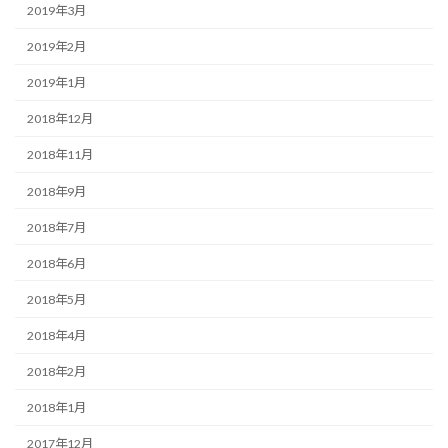
2019年3月
2019年2月
2019年1月
2018年12月
2018年11月
2018年9月
2018年7月
2018年6月
2018年5月
2018年4月
2018年2月
2018年1月
2017年12月