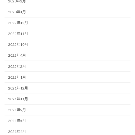
2023年2月
2023年1月
2022年12月
2022年11月
2022年10月
2022年4月
2022年2月
2022年1月
2021年12月
2021年11月
2021年9月
2021年5月
2021年4月