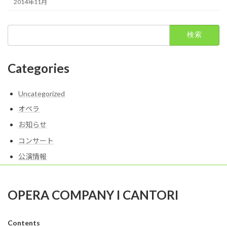
2014年11月
検
索:
Categories
Uncategorized
オペラ
お知らせ
コンサート
公演情報
OPERA COMPANY I CANTORI
Contents