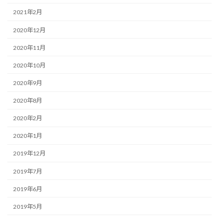
2021年2月
2020年12月
2020年11月
2020年10月
2020年9月
2020年8月
2020年2月
2020年1月
2019年12月
2019年7月
2019年6月
2019年5月