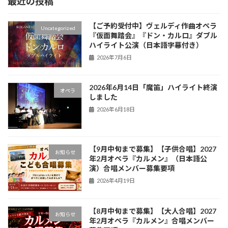
最近の投稿
【ご予約受付中】ヴェルディ作曲オペラ
Uncategorized
『仮面舞踏会』『ドン・カルロ』ダブル
ハイライト公演（日本語字幕付き）
2026年7月6日
2026年6月14日「魔笛」ハイライト終演
オペラ
しました
2026年6月18日
【9月中旬まで募集】【子供合唱】2027
お知らせ
年2月オペラ『カルメン』（日本語公
演）合唱メンバー募集要項
2026年4月19日
【8月中旬まで募集】【大人合唱】2027
お知らせ
年2月オペラ『カルメン』合唱メンバー