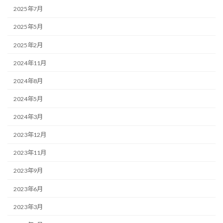
2025年7月
2025年5月
2025年2月
2024年11月
2024年8月
2024年5月
2024年3月
2023年12月
2023年11月
2023年9月
2023年6月
2023年3月