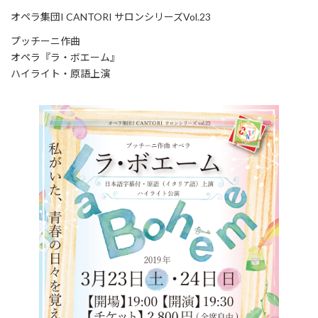
更
オペラ集団I CANTORI サロンシリーズVol.23
新
日
プッチーニ作曲
時
:
オペラ『ラ・ボエーム』
ハイライト・原語上演