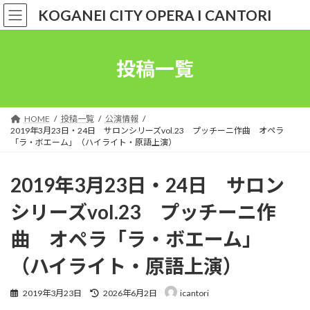
コ
ナ
KOGANEI CITY OPERA I CANTORI
ン
ビ
テ
ゲ
ン
ー
ツ
シ
投稿一覧
へ
ョ
ス
ン
キ
に
ッ
移
HOME
投稿一覧
公演情報
プ
動
2019年3月23日・24日 サロンシリーズvol.23 プッチーニ作曲 オペラ
「ラ・ボエーム」（ハイライト・原語上演）
2019年3月23日・24日 サロン
シリーズvol.23 プッチーニ作
曲 オペラ「ラ・ボエーム」
（ハイライト・原語上演）
最
2019年3月23日
2026年6月2日
icantori
終