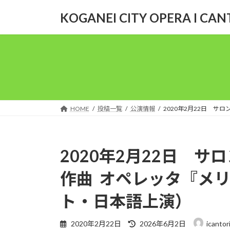
コ
ナ
KOGANEI CITY OPERA I CAN
ン
ビ
テ
ゲ
ン
ー
ツ
シ
へ
ョ
ス
ン
キ
に
ッ
移
HOME
投稿一覧
公演情報
2020年2月22日 サ
プ
動
2020年2月22日 サロ
作曲 オペレッタ『メ
ト・日本語上演）
最
2020年2月22日
2026年6月2日
icantor