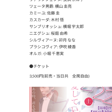
ツェータ男爵: 横山 圭亮
カミーユ: 佐藤 圭
カスカーダ: 木村 悟
サンブリオッシュ: 横堀 宇太郎
ニエグシュ: 桜庭 由希
シルヴィアーヌ: 卯月 なな
プラシコヴィア: 伊吹 綾香
オルガ: 小堀 千恵実
●チケット
3,500円(前売・当日共 全席自由)