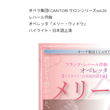
終
更
オペラ集団I CANTORI サロンシリーズvol.26
新
日
レハール作曲
時
オペレッタ『メリー・ウィドウ』
:
ハイライト・日本語上演