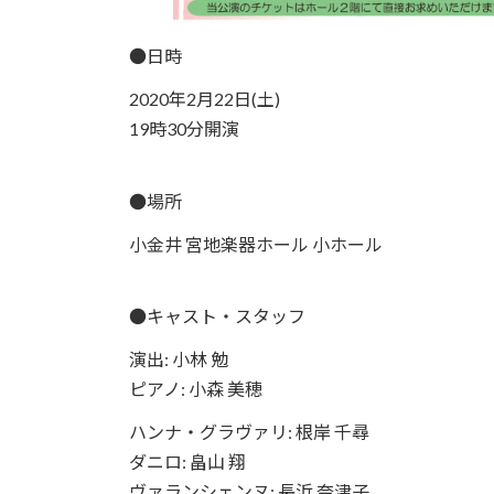
●日時
2020年2月22日(土)
19時30分開演
●場所
小金井 宮地楽器ホール 小ホール
●キャスト・スタッフ
演出: 小林 勉
ピアノ: 小森 美穂
ハンナ・グラヴァリ: 根岸 千尋
ダニロ: 畠山 翔
ヴァランシェンヌ: 長浜 奈津子