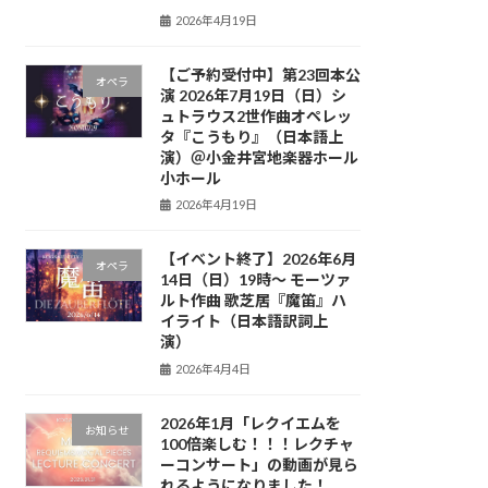
2026年4月19日
【ご予約受付中】第23回本公
オペラ
演 2026年7月19日（日）シ
ュトラウス2世作曲オペレッ
タ『こうもり』（日本語上
演）＠小金井宮地楽器ホール
小ホール
2026年4月19日
【イベント終了】2026年6月
オペラ
14日（日）19時〜 モーツァ
ルト作曲 歌芝居『魔笛』ハ
イライト（日本語訳詞上
演）
2026年4月4日
2026年1月「レクイエムを
お知らせ
100倍楽しむ！！！レクチャ
ーコンサート」の動画が見ら
れるようになりました！