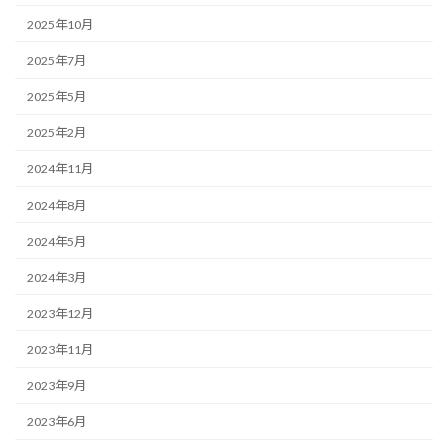
2025年10月
2025年7月
2025年5月
2025年2月
2024年11月
2024年8月
2024年5月
2024年3月
2023年12月
2023年11月
2023年9月
2023年6月