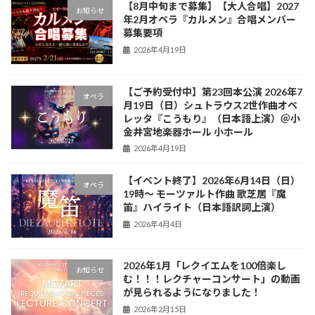
【8月中旬まで募集】【大人合唱】2027
お知らせ
年2月オペラ『カルメン』合唱メンバー
募集要項
2026年4月19日
【ご予約受付中】第23回本公演 2026年7
オペラ
月19日（日）シュトラウス2世作曲オペ
レッタ『こうもり』（日本語上演）＠小
金井宮地楽器ホール 小ホール
2026年4月19日
【イベント終了】2026年6月14日（日）
オペラ
19時〜 モーツァルト作曲 歌芝居『魔
笛』ハイライト（日本語訳詞上演）
2026年4月4日
2026年1月「レクイエムを100倍楽し
お知らせ
む！！！レクチャーコンサート」の動画
が見られるようになりました！
2026年2月15日