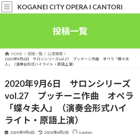
コ
ナ
KOGANEI CITY OPERA I CANTORI
ン
ビ
テ
ゲ
ン
ー
ツ
シ
投稿一覧
へ
ョ
ス
ン
キ
に
ッ
移
HOME
投稿一覧
公演情報
プ
動
2020年9月6日 サロンシリーズvol.27 プッチーニ作曲 オペラ「蝶々夫
人」（演奏会形式ハイライト・原語上演）
2020年9月6日 サロンシリーズ
vol.27 プッチーニ作曲 オペラ
「蝶々夫人」（演奏会形式ハイ
ライト・原語上演）
最
2020年9月6日
2026年6月2日
icantori
終