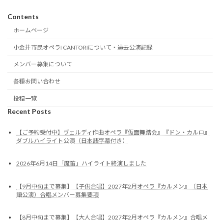
Contents
ホームページ
小金井市民オペラI CANTORIについて・過去公演記録
メンバー募集について
各種お問い合わせ
投稿一覧
Recent Posts
【ご予約受付中】ヴェルディ作曲オペラ『仮面舞踏会』『ドン・カルロ』
ダブルハイライト公演（日本語字幕付き）
2026年6月14日「魔笛」ハイライト終演しました
【9月中旬まで募集】【子供合唱】2027年2月オペラ『カルメン』（日本
語公演）合唱メンバー募集要項
【8月中旬まで募集】【大人合唱】2027年2月オペラ『カルメン』合唱メ