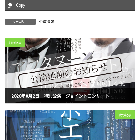
Copy
公演情報
カテゴリー
前の記事
2020年8月2日 特別公演 ジョイントコンサート
2020年8月2日
次の記事