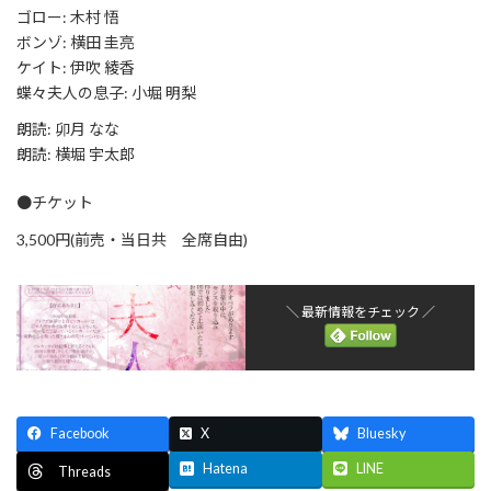
ゴロー: 木村 悟
ボンゾ: 横田 圭亮
ケイト: 伊吹 綾香
蝶々夫人の息子: 小堀 明梨
朗読: 卯月 なな
朗読: 横堀 宇太郎
●チケット
3,500円(前売・当日共 全席自由)
＼ 最新情報をチェック ／
Facebook
X
Bluesky
Hatena
LINE
Threads