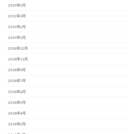
2019年5月
2019年3月
2019年2月
2019年1月
2018年12月
2018年11月
2018年9月
2018年7月
2018年6月
2018年5月
2018年4月
2018年2月