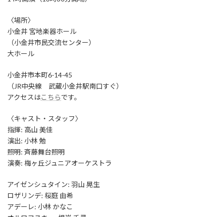
〈場所〉
小金井 宮地楽器ホール
（小金井市民交流センター）
大ホール
小金井市本町6-14-45
（JR中央線 武蔵小金井駅南口すぐ）
アクセスは
こちら
です。
〈キャスト・スタッフ〉
指揮: 高山 美佳
演出: 小林 勉
照明: 斉藤舞台照明
演奏: 梅ヶ丘ジュニアオーケストラ
アイゼンシュタイン: 羽山 晃生
ロザリンデ: 桜庭 由希
アデーレ: 小林 かなこ