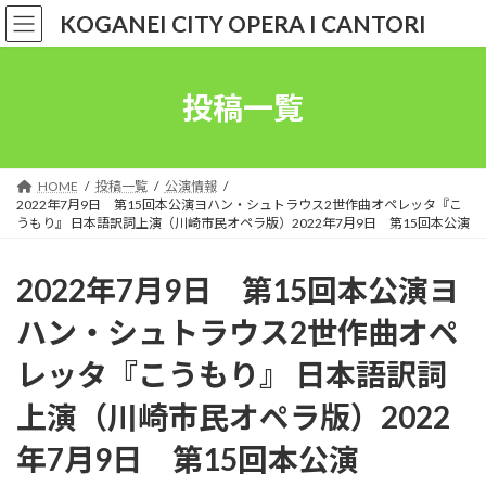
コ
ナ
KOGANEI CITY OPERA I CANTORI
ン
ビ
テ
ゲ
ン
ー
ツ
シ
投稿一覧
へ
ョ
ス
ン
キ
に
ッ
移
HOME
投稿一覧
公演情報
プ
動
2022年7月9日 第15回本公演ヨハン・シュトラウス2世作曲オペレッタ『こ
うもり』 日本語訳詞上演（川崎市民オペラ版）2022年7月9日 第15回本公演
2022年7月9日 第15回本公演ヨ
ハン・シュトラウス2世作曲オペ
レッタ『こうもり』 日本語訳詞
上演（川崎市民オペラ版）2022
年7月9日 第15回本公演