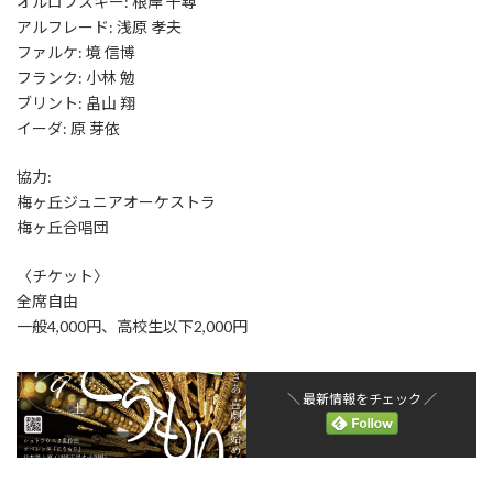
オルロフスキー: 根岸 千尋
アルフレード: 浅原 孝夫
ファルケ: 境 信博
フランク: 小林 勉
ブリント: 畠山 翔
イーダ: 原 芽依
協力:
梅ヶ丘ジュニアオーケストラ
梅ヶ丘合唱団
〈チケット〉
全席自由
一般4,000円、高校生以下2,000円
＼ 最新情報をチェック ／