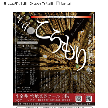
最
2022年4月1日
2026年6月2日
icantori
終
更
新
日
時
: