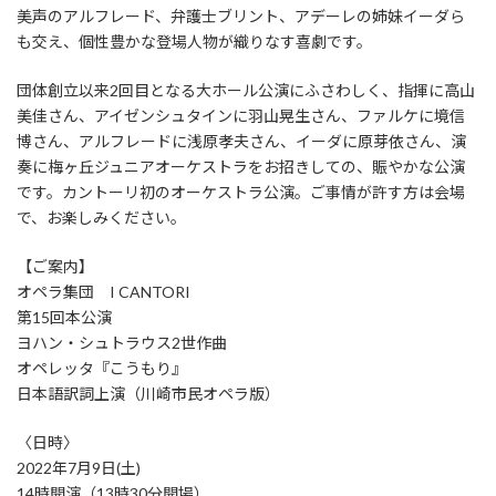
美声のアルフレード、弁護士ブリント、アデーレの姉妹イーダら
も交え、個性豊かな登場人物が織りなす喜劇です。
団体創立以来2回目となる大ホール公演にふさわしく、指揮に高山
美佳さん、アイゼンシュタインに羽山晃生さん、ファルケに境信
博さん、アルフレードに浅原孝夫さん、イーダに原芽依さん、演
奏に梅ヶ丘ジュニアオーケストラをお招きしての、賑やかな公演
です。カントーリ初のオーケストラ公演。ご事情が許す方は会場
で、お楽しみください。
【ご案内】
オペラ集団 I CANTORI
第15回本公演
ヨハン・シュトラウス2世作曲
オペレッタ『こうもり』
日本語訳詞上演（川崎市民オペラ版）
〈日時〉
2022年7月9日(土)
14時開演（13時30分開場）