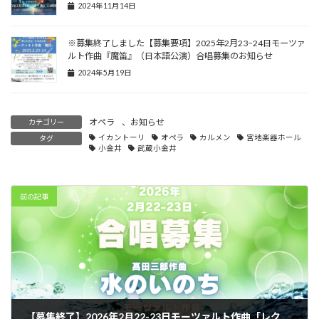
2024年11月14日
※募集終了しました【募集要項】2025年2月23−24日モーツァ
ルト作曲『魔笛』（日本語公演）合唱募集のお知らせ
2024年5月19日
オペラ
、
お知らせ
カテゴリー
イカントーリ
オペラ
カルメン
宮地楽器ホール
タグ
小金井
武蔵小金井
前の記事
【募集終了】2026年2月22-23日モーツァルト作曲「レクイエム」&「水のいのち」合唱募集のお知らせ