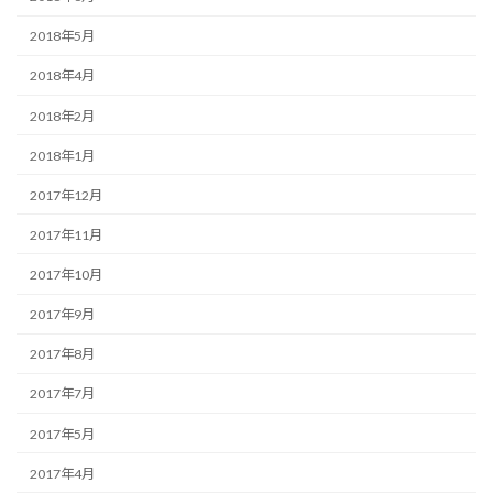
2018年5月
2018年4月
2018年2月
2018年1月
2017年12月
2017年11月
2017年10月
2017年9月
2017年8月
2017年7月
2017年5月
2017年4月