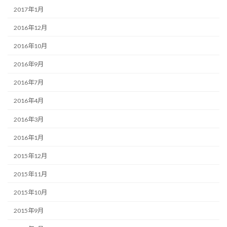
2017年1月
2016年12月
2016年10月
2016年9月
2016年7月
2016年4月
2016年3月
2016年1月
2015年12月
2015年11月
2015年10月
2015年9月