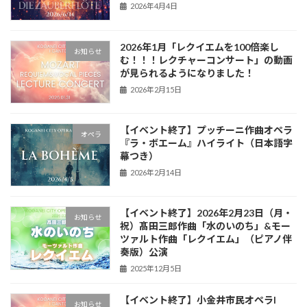
2026年4月4日
2026年1月「レクイエムを100倍楽し
お知らせ
む！！！レクチャーコンサート」の動画
が見られるようになりました！
2026年2月15日
【イベント終了】プッチーニ作曲オペラ
オペラ
『ラ・ボエーム』ハイライト（日本語字
幕つき）
2026年2月14日
【イベント終了】2026年2月23日（月・
お知らせ
祝）髙田三郎作曲「水のいのち」&モー
ツァルト作曲「レクイエム」（ピアノ伴
奏版）公演
2025年12月5日
【イベント終了】小金井市民オペラI
お知らせ