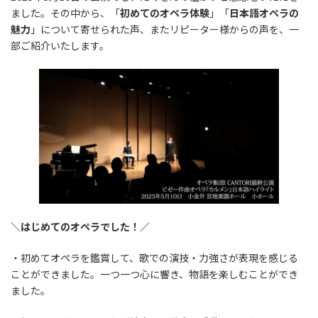
ました。その中から、「
初めてのオペラ体験
」「
日本語オペラの
魅力
」について寄せられた声、またリピーター様からの声を、一
部ご紹介いたします。
＼はじめてのオペラでした！／
・初めてオペラを鑑賞して、歌での演技・力強さが表現を感じる
ことができました。一つ一つ心に響き、物語を楽しむことができ
ました。