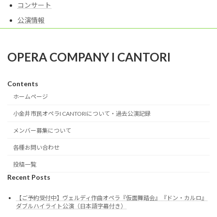
コンサート
公演情報
OPERA COMPANY I CANTORI
Contents
ホームページ
小金井市民オペラI CANTORIについて・過去公演記録
メンバー募集について
各種お問い合わせ
投稿一覧
Recent Posts
【ご予約受付中】ヴェルディ作曲オペラ『仮面舞踏会』『ドン・カルロ』
ダブルハイライト公演（日本語字幕付き）