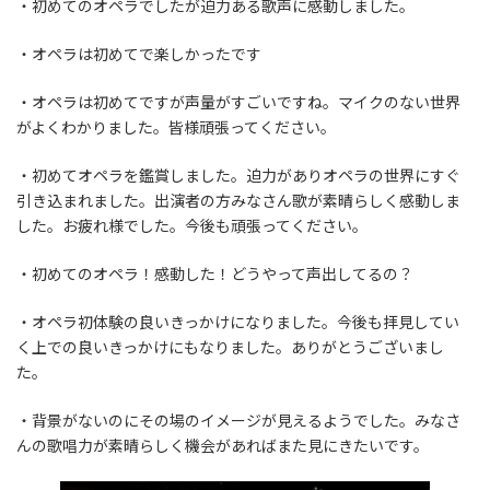
・初めてのオペラでしたが迫力ある歌声に感動しました。
・オペラは初めてで楽しかったです
・オペラは初めてですが声量がすごいですね。マイクのない世界
がよくわかりました。皆様頑張ってください。
・初めてオペラを鑑賞しました。迫力がありオペラの世界にすぐ
引き込まれました。出演者の方みなさん歌が素晴らしく感動しま
した。お疲れ様でした。今後も頑張ってください。
・初めてのオペラ！感動した！どうやって声出してるの？
・オペラ初体験の良いきっかけになりました。今後も拝見してい
く上での良いきっかけにもなりました。ありがとうございまし
た。
・背景がないのにその場のイメージが見えるようでした。みなさ
んの歌唱力が素晴らしく機会があればまた見にきたいです。