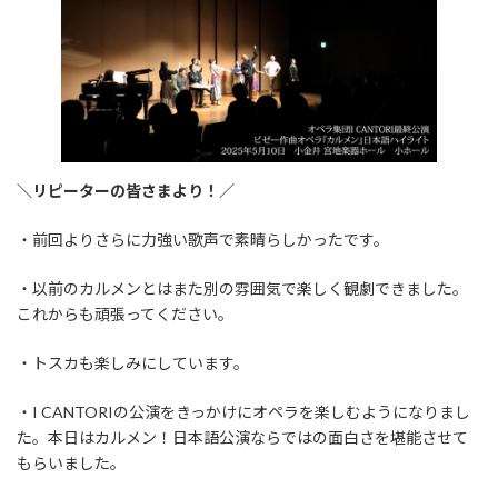
＼リピーターの皆さまより！／
・前回よりさらに力強い歌声で素晴らしかったです。
・以前のカルメンとはまた別の雰囲気で楽しく観劇できました。
これからも頑張ってください。
・トスカも楽しみにしています。
・I CANTORIの公演をきっかけにオペラを楽しむようになりまし
た。本日はカルメン！日本語公演ならではの面白さを堪能させて
もらいました。