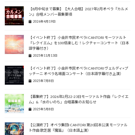
【8月中旬まで募集】【大人合唱】2027年2月オペラ『カルメ
ン』合唱メンバー募集要項
2026年4月19日
【イベント終了】小金井市民オペラI CANTORI モーツァルト
『レクイエム』を100倍楽しむ！レクチャーコンサート（日本
語字幕付き）
2025年11月13日
【イベント終了】小金井市民オペラI CANTORI ヴェルディ×プ
ッチーニ オペラ名場面コンサート（日本語字幕付き上演）
2025年7月8日
【募集終了】2026年2月22-23日モーツァルト作曲「レクイエ
ム」&「水のいのち」合唱募集のお知らせ
2025年5月8日
【公演終了】オペラ集団I CANTORI 第20回本公演 モーツァル
ト作曲 歌芝居『魔笛』（日本語上演）