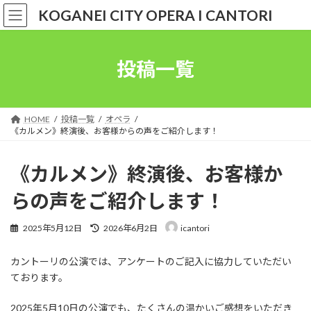
コ
ナ
KOGANEI CITY OPERA I CANTORI
ン
ビ
テ
ゲ
ン
ー
ツ
シ
投稿一覧
へ
ョ
ス
ン
キ
に
ッ
移
HOME
投稿一覧
オペラ
プ
動
《カルメン》終演後、お客様からの声をご紹介します！
《カルメン》終演後、お客様か
らの声をご紹介します！
最
2025年5月12日
2026年6月2日
icantori
終
更
カントーリの公演では、アンケートのご記入に協力していただい
新
日
ております。
時
:
2025年5月10日の公演でも、たくさんの温かいご感想をいただき