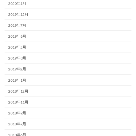
2020年1月
2019年12月
2019年7月
2019年6月
2019年5月
2019年3月
2019年2月
2019年1月
2018年12月
2018年11月
2018年9月
2018年7月
2018年6月