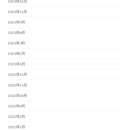
2023年12月
2023年11月
2023年9月
2023年6月
2023年3月
2023年2月
2023年1月
2022年12月
2022年11月
2022年10月
2022年4月
2022年2月
2022年1月