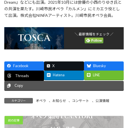
Dream』などにも出演。2021年10月には俳優の小西のりゆき氏と
の共演を果たす。川崎市民オペラ『カルメン』にミカエラ役とし
て出演。株式会社NINFAアーティスト。川崎市民オペラ会員。
＼ 最新情報をチェック ／
Facebook
X
Bluesky
Hatena
LINE
Threads
Copy
オペラ
、
お知らせ
、
コンサート
、
公演情報
カテゴリー
前の記事