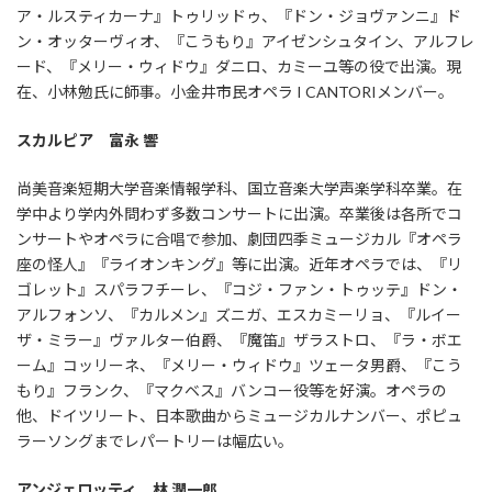
ア・ルスティカーナ』トゥリッドゥ、『ドン・ジョヴァンニ』ド
ン・オッターヴィオ、『こうもり』アイゼンシュタイン、アルフレ
ード、『メリー・ウィドウ』ダニロ、カミーユ等の役で出演。現
在、小林勉氏に師事。小金井市民オペラ I CANTORIメンバー。
スカルピア 富永 響
尚美音楽短期大学音楽情報学科、国立音楽大学声楽学科卒業。在
学中より学内外問わず多数コンサートに出演。卒業後は各所でコ
ンサートやオペラに合唱で参加、劇団四季ミュージカル『オペラ
座の怪人』『ライオンキング』等に出演。近年オペラでは、『リ
ゴレット』スパラフチーレ、『コジ・ファン・トゥッテ』ドン・
アルフォンソ、『カルメン』ズニガ、エスカミーリョ、『ルイー
ザ・ミラー』ヴァルター伯爵、『魔笛』ザラストロ、『ラ・ボエ
ーム』コッリーネ、『メリー・ウィドウ』ツェータ男爵、『こう
もり』フランク、『マクベス』バンコー役等を好演。オペラの
他、ドイツリート、日本歌曲からミュージカルナンバー、ポピュ
ラーソングまでレパートリーは幅広い。
アンジェロッティ 林 潤一郎