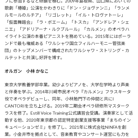
プに参加するなど研鑽を積む。2009年島根県、山口県においての
歌劇「椿姫」公演をかわきりに「ドン・ジョヴァンニ」「ランメ
ルモールのルチア」「リゴレット」「イル・トロヴァトーレ」
「仮面舞踏会」「ラ・ボエーム」「トスカ」「アンドレア・シェ
ニエ」「アドリアーナ・ルクブルール」「カルメン」のオペラハ
イライト公演の本番ピアニストを務めている。2015年にはポーラ
ンドで最も権威ある「ワルシャワ国立フィルハーモニー管弦楽
団」のトップメンバーで構成されたワルシャワ・ストリング・カ
ルテットと共演し好評を博す。
オルガン 小林 かなこ
東京大学教養学部卒業。幼少よりピアノを、大学在学時より声楽
と伴奏を学ぶ。2014年川崎市民オペラ『カルメン』フラスキータ
役でオペラデビューし、同年、小林勉門下の仲間と共にI
CANTORIを立ち上げる。2019年二期会オペラ研修所マスターク
ラスを修了。Estill Voice Training公式講習会受講。演奏家として活
動する他、2020年東京都の認定特定創業支援等事業「まちのイン
キュベーションゼミ」を修了し、2021年に株式会社NINFAを創
業。小金井市を拠点として、音楽教育やコンサート運営にも力を