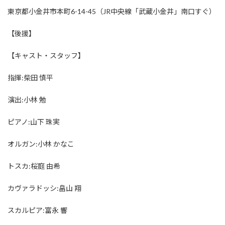
東京都小金井市本町6-14-45（JR中央線「武蔵小金井」南口すぐ）
【後援】
【キャスト・スタッフ】
指揮:柴田 慎平
演出:小林 勉
ピアノ:山下 珠実
オルガン:小林 かなこ
トスカ:桜庭 由希
カヴァラドッシ:畠山 翔
スカルピア:富永 響