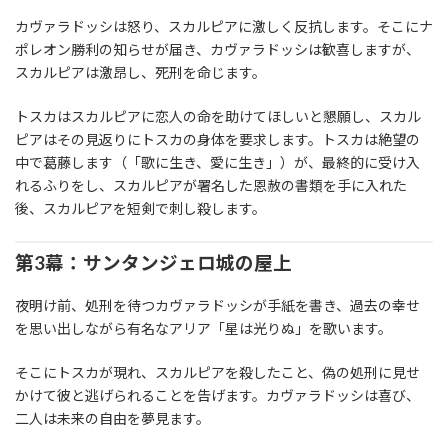
カヴァラドッシは怒り、スカルピアに激しく反抗します。そこにナ
ポレオン勝利の知らせが届き、カヴァラドッシは歓喜しますが、
スカルピアは激昂し、死刑を命じます。
トスカはスカルピアに恋人の命を助けてほしいと懇願し、スカル
ピアはその見返りにトスカの身体を要求します。トスカは絶望の
中で葛藤します（「歌に生き、愛に生き」）が、最終的に受け入
れるふりをし、スカルピアが署名した恩赦の書類を手に入れた
後、スカルピアを短剣で刺し殺します。
第3幕：サンタンジェロ城の屋上
夜明け前、処刑を待つカヴァラドッシが手紙を書き、過去の幸せ
を思い出しながら有名なアリア「星は光りぬ」を歌います。
そこにトスカが現れ、スカルピアを殺したこと、偽の処刑に見せ
かけて彼と逃げられることを告げます。カヴァラドッシは喜び、
二人は未来の自由を夢見ます。