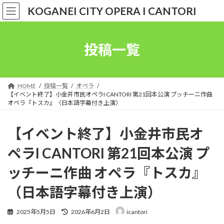
コ
ナ
KOGANEI CITY OPERA I CANTORI
ン
ビ
テ
ゲ
ン
ー
ツ
シ
投稿一覧
へ
ョ
ス
ン
キ
に
ッ
移
HOME
投稿一覧
オペラ
プ
動
【イベント終了】小金井市民オペラI CANTORI 第21回本公演 プッチーニ作曲
オペラ『トスカ』（日本語字幕付き上演）
【イベント終了】小金井市民オ
ペラI CANTORI 第21回本公演 プ
ッチーニ作曲 オペラ『トスカ』
（日本語字幕付き上演）
最
2025年5月5日
2026年6月2日
icantori
終