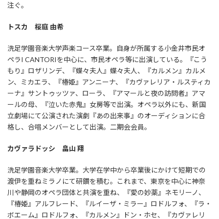
注ぐ。
トスカ 桜庭 由希
洗足学園音楽大学声楽コース卒業。自身が所属する小金井市民オ
ペラI CANTORIを中心に、市民オペラ等に出演している。『こう
もり』ロザリンデ、『蝶々夫人』蝶々夫人、『カルメン』カルメ
ン、ミカエラ、『椿姫』アンニーナ、『カヴァレリア・ルスティカ
ーナ』サントゥッツァ、ローラ、『アマールと夜の訪問者』アマ
ールの母、『泣いた赤鬼』女房等で出演。オペラ以外にも、新国
立劇場にて公演された演劇『あの出来事』のオーディションに合
格し、合唱メンバーとして出演。二期会会員。
カヴァラドッシ 畠山 翔
洗足学園音楽大学卒業。大学在学中から卒業後にかけて短期での
渡伊を重ねミラノにて研鑽を積む。これまで、東京を中心に神奈
川や静岡のオペラ団体と共演を重ね、『愛の妙薬』ネモリーノ、
『椿姫』アルフレード、『ルイーザ・ミラー』ロドルフォ、『ラ・
ボエーム』ロドルフォ、『カルメン』ドン・ホセ、『カヴァレリ