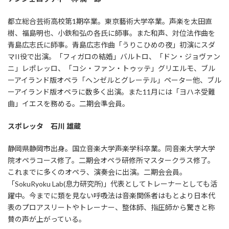
都立総合芸術高校第1期卒業。東京藝術大学卒業。声楽を太田直
樹、福島明也、小鉄和弘の各氏に師事。また和声、対位法作曲を
青島広志氏に師事。青島広志作曲「うりこひめの夜」初演にスダ
マII役で出演。「フィガロの結婚」バルトロ、「ドン・ジョヴァン
ニ」レポレッロ、「コシ・ファン・トゥッテ」グリエルモ、ブル
ーアイランド版オペラ「ヘンゼルとグレーテル」ペーター他、ブル
ーアイランド版オペラに数多く出演。また11月には「ヨハネ受難
曲」イエスを務める。二期会準会員。
スポレッタ 石川 雄蔵
静岡県静岡市出身。国立音楽大学声楽学科卒業。同音楽大学大学
院オペラコース修了。二期会オペラ研修所マスタークラス修了。
これまでに多くのオペラ、演奏会に出演。二期会会員。
「SokuRyoku Lab(息力研究所)」代表としてトレーナーとしても活
躍中。今までに類を見ない呼吸法は音楽関係者はもとより日本代
表のプロアスリートやトレーナー、整体師、指圧師から驚きと称
賛の声が上がっている。