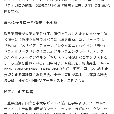
『フィガロの結婚』2025年2月公演『魔笛』以来、3度目の出演/指
揮となる。
演出/シャルローネ/看守 小林 勉
洗足学園音楽大学大学院修了。渡伊を重ねこれまでに文化庁主催
公演をはじめ様々な役でオペラに出演を重ね、コンサートでは
『第九』『メサイア』フォーレ『レクイエム』ハイドン『四季』
ドヴォルザーク『レクイエム』フルトヴェングラー『テ・デウ
ム』ヘルツォーゲンベルク『キリストの降誕』などのソリストと
しても出演を重ねている。田中純子、君島広昭、羽山晃生、Bruce
Abel、Carlo Meliciani、Laura Brioliの各氏に師事。第二次小金井市
芸術文化振興計画推進委員会、小金井宮地楽器ホール運営協議会
各委員。株式会社NINFAアーティスト。二期会会員
ピアノ 山下 珠実
三重県出身。国立音楽大学ピアノ卒業。在学中より、ソロのほかミ
ラノ・スカラ座副指揮者ダンテ・マッツォーラ氏のワークショッ