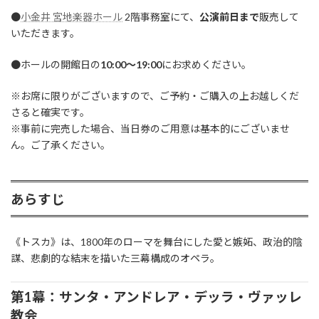
●
小金井 宮地楽器ホール
2階事務室にて、
公演前日まで
販売して
いただきます。
●ホールの開館日の
10:00〜19:00
にお求めください。
※お席に限りがございますので、ご予約・ご購入の上お越しくだ
さると確実です。
※事前に完売した場合、当日券のご用意は基本的にございませ
ん。ご了承ください。
あらすじ
《トスカ》は、1800年のローマを舞台にした愛と嫉妬、政治的陰
謀、悲劇的な結末を描いた三幕構成のオペラ。
第1幕：サンタ・アンドレア・デッラ・ヴァッレ
教会