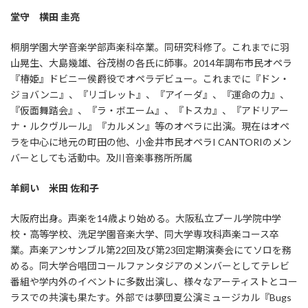
堂守 横田 圭亮
桐朋学園大学音楽学部声楽科卒業。同研究科修了。これまでに羽
山晃生、大島幾雄、谷茂樹の各氏に師事。2014年調布市民オペラ
『椿姫』ドビニー侯爵役でオペラデビュー。これまでに『ドン・
ジョバンニ』、『リゴレット』、『アイーダ』、『運命の力』、
『仮面舞踏会』、『ラ・ボエーム』、『トスカ』、『アドリアー
ナ・ルクヴルール』『カルメン』等のオペラに出演。現在はオペ
ラを中心に地元の町田の他、小金井市民オペラI CANTORIのメン
バーとしても活動中。及川音楽事務所所属
羊飼い 米田 佐和子
大阪府出身。声楽を14歳より始める。大阪私立プール学院中学
校・高等学校、洗足学園音楽大学、同大学専攻科声楽コース卒
業。声楽アンサンブル第22回及び第23回定期演奏会にてソロを務
める。同大学合唱団コールファンタジアのメンバーとしてテレビ
番組や学内外のイベントに多数出演し、様々なアーティストとコー
ラスでの共演も果たす。外部では夢団夏公演ミュージカル『Bugs