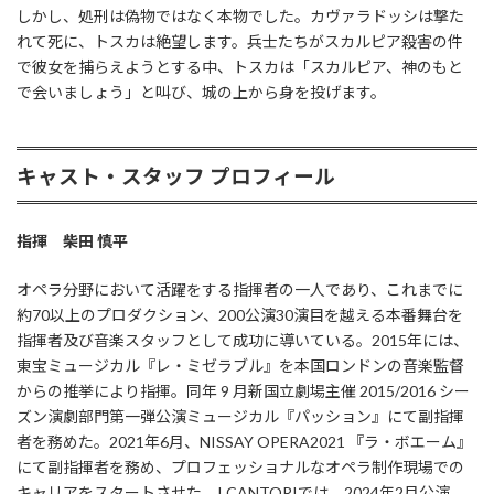
しかし、処刑は偽物ではなく本物でした。カヴァラドッシは撃た
れて死に、トスカは絶望します。兵士たちがスカルピア殺害の件
で彼女を捕らえようとする中、トスカは「スカルピア、神のもと
で会いましょう」と叫び、城の上から身を投げます。
キャスト・スタッフ プロフィール
指揮 柴田 慎平
オペラ分野において活躍をする指揮者の一人であり、これまでに
約70以上のプロダクション、200公演30演目を越える本番舞台を
指揮者及び音楽スタッフとして成功に導いている。2015年には、
東宝ミュージカル『レ・ミゼラブル』を本国ロンドンの音楽監督
からの推挙により指揮。同年 9 月新国立劇場主催 2015/2016 シー
ズン演劇部門第一弾公演ミュージカル『パッション』にて副指揮
者を務めた。2021年6月、NISSAY OPERA2021 『ラ・ボエーム』
にて副指揮者を務め、プロフェッショナルなオペラ制作現場での
キャリアをスタートさせた。I CANTORIでは、2024年2月公演