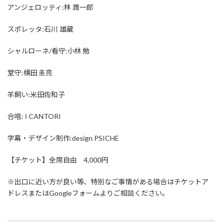
アンジェロッティ:林 潤一郎
スポレッタ:石川 雄蔵
シャルローネ/看守:小林 勉
堂守:横田 圭亮
羊飼い:米田佐和子
合唱: I CANTORI
字幕・デザイン制作:design PSICHE
【チケット】全席自由 4,000円
※出口に近い方が良い等、特別なご事情がある場合はチケットア
ドレスまたはGoogleフォームよりご相談ください。