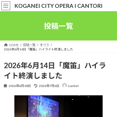
コ
ナ
KOGANEI CITY OPERA I CANTORI
ン
ビ
テ
ゲ
ン
ー
ツ
シ
投稿一覧
へ
ョ
ス
ン
キ
に
ッ
移
HOME
投稿一覧
オペラ
プ
動
2026年6月14日「魔笛」ハイライト終演しました
2026年6月14日「魔笛」ハイラ
イト終演しました
最
2026年6月18日
2026年7月6日
icantori
終
更
新
日
時
: