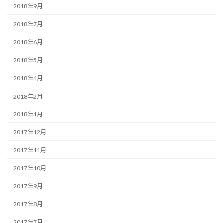
2018年9月
2018年7月
2018年6月
2018年5月
2018年4月
2018年2月
2018年1月
2017年12月
2017年11月
2017年10月
2017年9月
2017年8月
2017年7月