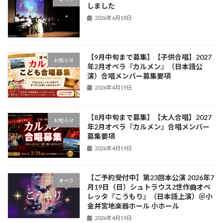
しました
2026年6月18日
【9月中旬まで募集】【子供合唱】2027
お知らせ
年2月オペラ『カルメン』（日本語公
演）合唱メンバー募集要項
2026年4月19日
【8月中旬まで募集】【大人合唱】2027
お知らせ
年2月オペラ『カルメン』合唱メンバー
募集要項
2026年4月19日
【ご予約受付中】第23回本公演 2026年7
オペラ
月19日（日）シュトラウス2世作曲オペ
レッタ『こうもり』（日本語上演）＠小
金井宮地楽器ホール 小ホール
2026年4月19日