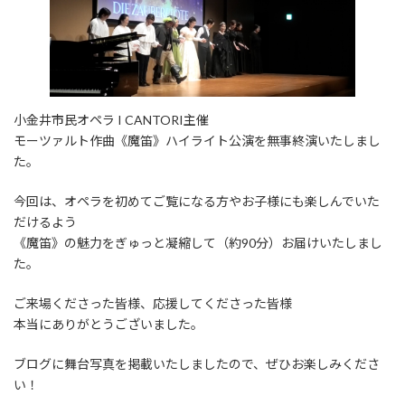
小金井市民オペラ I CANTORI主催
モーツァルト作曲《魔笛》ハイライト公演を無事終演いたしまし
た。
今回は、オペラを初めてご覧になる方やお子様にも楽しんでいた
だけるよう
《魔笛》の魅力をぎゅっと凝縮して（約90分）お届けいたしまし
た。
ご来場くださった皆様、応援してくださった皆様
本当にありがとうございました。
ブログに舞台写真を掲載いたしましたので、ぜひお楽しみくださ
い！