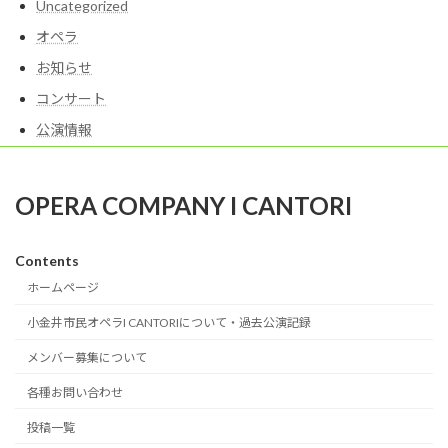
Uncategorized
オペラ
お知らせ
コンサート
公演情報
OPERA COMPANY I CANTORI
Contents
ホームページ
小金井市民オペラI CANTORIについて・過去公演記録
メンバー募集について
各種お問い合わせ
投稿一覧