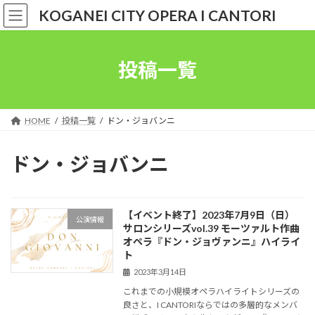
コ
ナ
KOGANEI CITY OPERA I CANTORI
ン
ビ
テ
ゲ
ン
ー
ツ
シ
投稿一覧
へ
ョ
ス
ン
キ
に
ッ
移
HOME
投稿一覧
ドン・ジョバンニ
プ
動
ドン・ジョバンニ
【イベント終了】2023年7月9日（日）
公演情報
サロンシリーズvol.39 モーツァルト作曲
オペラ『ドン・ジョヴァンニ』ハイライ
ト
2023年3月14日
これまでの小規模オペラハイライトシリーズの
良さと、I CANTORIならではの多層的なメンバ