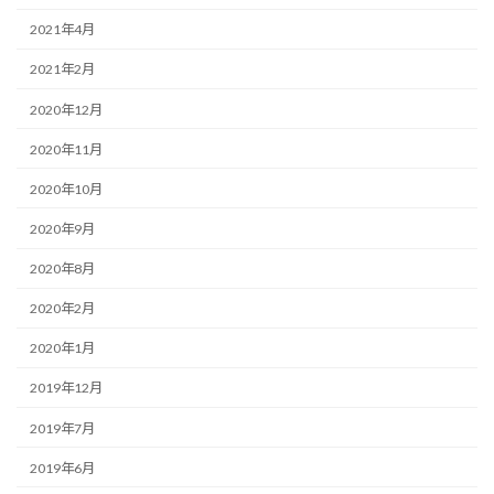
2021年4月
2021年2月
2020年12月
2020年11月
2020年10月
2020年9月
2020年8月
2020年2月
2020年1月
2019年12月
2019年7月
2019年6月