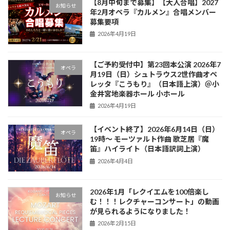
【8月中旬まで募集】【大人合唱】2027
お知らせ
年2月オペラ『カルメン』合唱メンバー
募集要項
2026年4月19日
【ご予約受付中】第23回本公演 2026年7
オペラ
月19日（日）シュトラウス2世作曲オペ
レッタ『こうもり』（日本語上演）＠小
金井宮地楽器ホール 小ホール
2026年4月19日
【イベント終了】2026年6月14日（日）
オペラ
19時〜 モーツァルト作曲 歌芝居『魔
笛』ハイライト（日本語訳詞上演）
2026年4月4日
2026年1月「レクイエムを100倍楽し
お知らせ
む！！！レクチャーコンサート」の動画
が見られるようになりました！
2026年2月15日