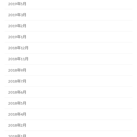
2019年5月
2019年3月
2019年2月
2019年1月
2018年12月
2018年11月
2018年9月
2018年7月
2018年6月
2018年5月
2018年4月
2018年2月
2018年1月