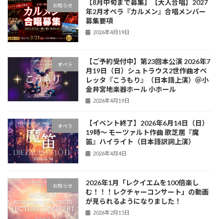
【8月中旬まで募集】【大人合唱】2027
お知らせ
年2月オペラ『カルメン』合唱メンバー
募集要項
2026年4月19日
【ご予約受付中】第23回本公演 2026年7
オペラ
月19日（日）シュトラウス2世作曲オペ
レッタ『こうもり』（日本語上演）＠小
金井宮地楽器ホール 小ホール
2026年4月19日
【イベント終了】2026年6月14日（日）
オペラ
19時〜 モーツァルト作曲 歌芝居『魔
笛』ハイライト（日本語訳詞上演）
2026年4月4日
2026年1月「レクイエムを100倍楽し
お知らせ
む！！！レクチャーコンサート」の動画
が見られるようになりました！
2026年2月15日