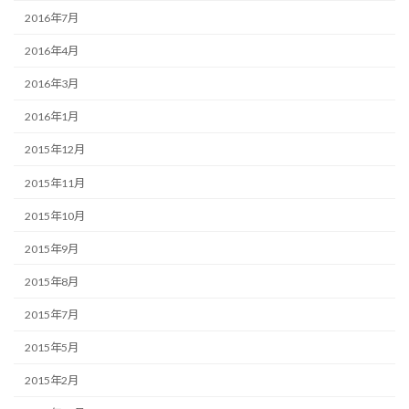
2016年7月
2016年4月
2016年3月
2016年1月
2015年12月
2015年11月
2015年10月
2015年9月
2015年8月
2015年7月
2015年5月
2015年2月