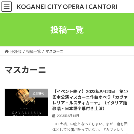
コ
ナ
KOGANEI CITY OPERA I CANTORI
ン
ビ
テ
ゲ
ン
ー
ツ
シ
投稿一覧
へ
ョ
ス
ン
キ
に
ッ
移
HOME
投稿一覧
マスカーニ
プ
動
マスカーニ
【イベント終了】2023年9月23日 第17
公演情報
回本公演マスカーニ作曲オペラ『カヴァ
レリア・ルスティカーナ』（イタリア語
歌唱・日本語字幕付き上演）
2023年6月15日
コロナ禍、中止となってしまい、まだ一度も団
体として公演が叶っていない、『カヴァレリ