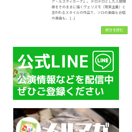
ア・ルスティカーナ』。 ドロドロとした人間模
様をそのままに描くヴェリズモ（現実主義）と
言われるスタイルの作品で、ソロの楽曲も合唱
の楽曲も、 […]
続きを読む