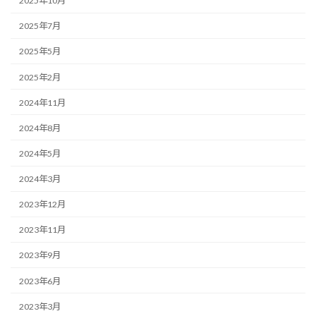
2025年10月
2025年7月
2025年5月
2025年2月
2024年11月
2024年8月
2024年5月
2024年3月
2023年12月
2023年11月
2023年9月
2023年6月
2023年3月