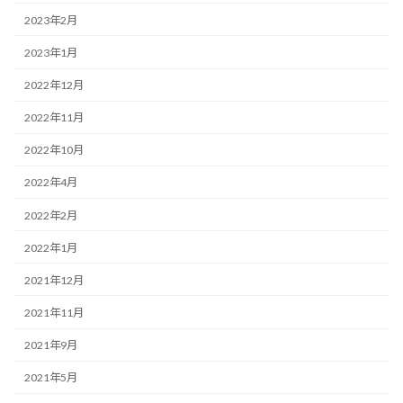
2023年2月
2023年1月
2022年12月
2022年11月
2022年10月
2022年4月
2022年2月
2022年1月
2021年12月
2021年11月
2021年9月
2021年5月