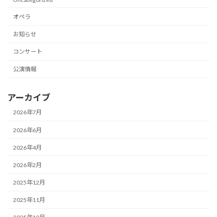
オペラ
お知らせ
コンサート
公演情報
アーカイブ
2026年7月
2026年6月
2026年4月
2026年2月
2025年12月
2025年11月