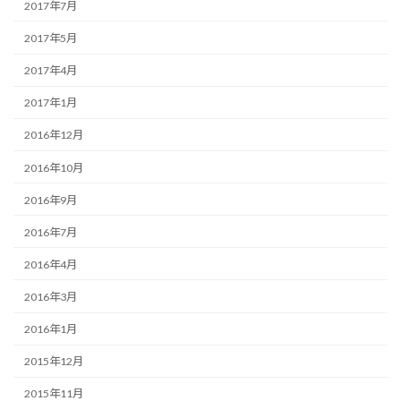
2017年7月
2017年5月
2017年4月
2017年1月
2016年12月
2016年10月
2016年9月
2016年7月
2016年4月
2016年3月
2016年1月
2015年12月
2015年11月