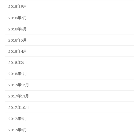
2018年9月
2018年7月
2018年6月
2018年5月
2018年4月
2018年2月
2018年1月
2017年12月
2017年11月
2017年10月
2017年9月
2017年8月