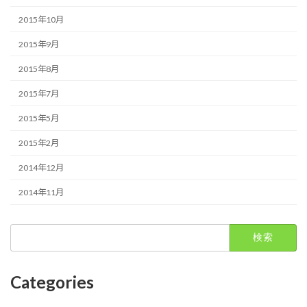
2015年10月
2015年9月
2015年8月
2015年7月
2015年5月
2015年2月
2014年12月
2014年11月
検
索:
Categories