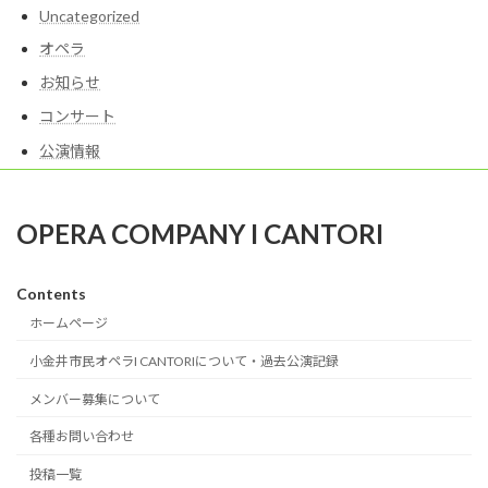
Uncategorized
オペラ
お知らせ
コンサート
公演情報
OPERA COMPANY I CANTORI
Contents
ホームページ
小金井市民オペラI CANTORIについて・過去公演記録
メンバー募集について
各種お問い合わせ
投稿一覧