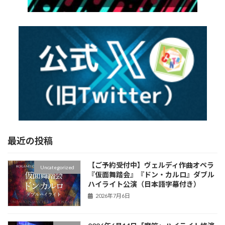
最近の投稿
【ご予約受付中】ヴェルディ作曲オペラ
Uncategorized
『仮面舞踏会』『ドン・カルロ』ダブル
ハイライト公演（日本語字幕付き）
2026年7月6日