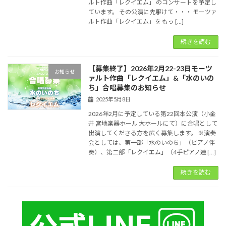
ルト作曲「レクイエム」 のコンサートを予定し
ています。 その公演に先駆けて・・・ モーツァ
ルト作曲「レクイエム」を もっ […]
続きを読む
【募集終了】2026年2月22-23日モーツ
お知らせ
ァルト作曲「レクイエム」&「水のいの
ち」合唱募集のお知らせ
2025年5月8日
2026年2月に予定している第22回本公演（小金
井 宮地楽器ホール 大ホールにて）に合唱として
出演してくださる方を広く募集します。 ※演奏
会としては、第一部「水のいのち」（ピアノ伴
奏）、第二部「レクイエム」（4手ピアノ連 […]
続きを読む