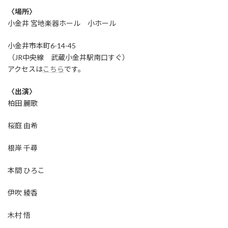
〈場所〉
小金井 宮地楽器ホール 小ホール
小金井市本町6-14-45
（JR中央線 武蔵小金井駅南口すぐ）
アクセスは
こちら
です。
〈出演〉
柏田 麗歌
桜庭 由希
根岸 千尋
本間 ひろこ
伊吹 綾香
木村 悟