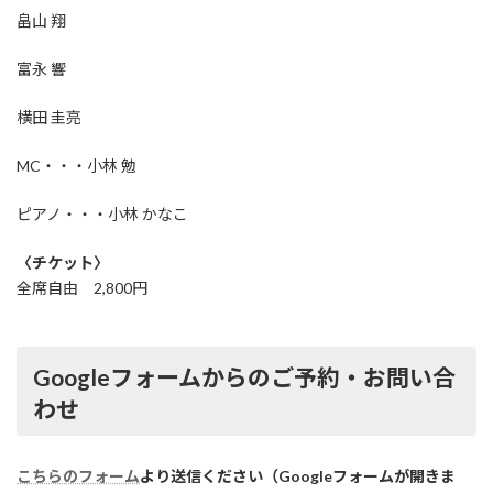
畠山 翔
富永 響
横田 圭亮
MC・・・小林 勉
ピアノ・・・小林 かなこ
〈チケット〉
全席自由 2,800円
Googleフォームからのご予約・お問い合
わせ
こちらのフォーム
より送信ください（Googleフォームが開きま