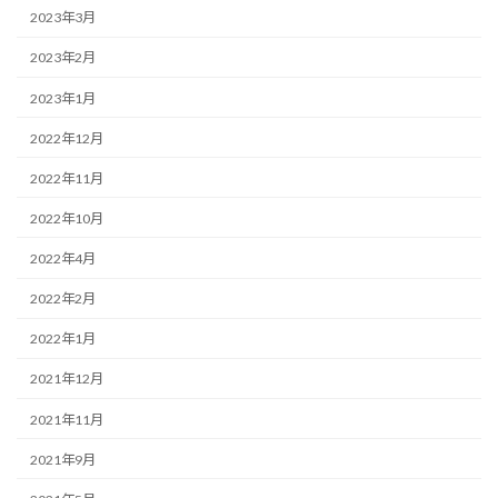
2023年3月
2023年2月
2023年1月
2022年12月
2022年11月
2022年10月
2022年4月
2022年2月
2022年1月
2021年12月
2021年11月
2021年9月