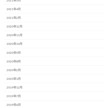
2021年5月
2021年4月
2021年2月
2020年12月
2020年11月
2020年10月
2020年9月
2020年8月
2020年2月
2020年1月
2019年12月
2019年7月
2019年6月