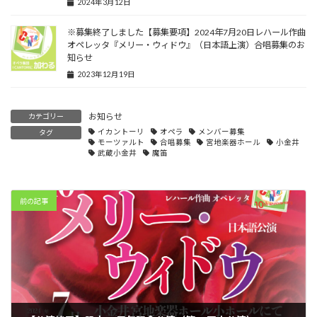
2024年3月12日
※募集終了しました【募集要項】2024年7月20日レハール作曲
オペレッタ『メリー・ウィドウ』（日本語上演）合唱募集のお
知らせ
2023年12月19日
お知らせ
カテゴリー
イカントーリ
オペラ
メンバー募集
タグ
モーツァルト
合唱募集
宮地楽器ホール
小金井
武蔵小金井
魔笛
前の記事