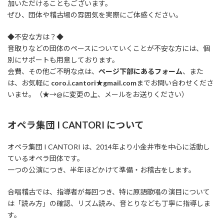
加いただけることもございます。
ぜひ、団体や稽古場の雰囲気を実際にご体感ください。
◆不安な方は？◆
音取りなどの団体のペースについていくことが不安な方には、個
別にサポートも用意しております。
会費、その他ご不明な点は、
ページ下部にあるフォーム
、また
は、お気軽に
coro.i.cantori★gmail.com
までお問い合わせくださ
いませ。（★→@に変更の上、メールをお送りください）
オペラ集団 I CANTORI について
オペラ集団 I CANTORI は、2014年より小金井市を中心に活動し
ているオペラ団体です。
一つの公演につき、半年ほどかけて準備・お稽古をします。
合唱稽古では、指導者が毎回つき、特に原語歌唱の演目について
は「読み方」の確認、リズム読み、音とりなども丁寧に指導しま
す。