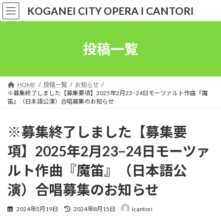
コ
ナ
KOGANEI CITY OPERA I CANTORI
ン
ビ
テ
ゲ
ン
ー
ツ
シ
投稿一覧
へ
ョ
ス
ン
キ
に
ッ
移
HOME
投稿一覧
お知らせ
プ
動
※募集終了しました【募集要項】2025年2月23−24日モーツァルト作曲『魔
笛』（日本語公演）合唱募集のお知らせ
※募集終了しました【募集要
項】2025年2月23−24日モーツァ
ルト作曲『魔笛』（日本語公
演）合唱募集のお知らせ
最
2024年5月19日
2024年8月15日
icantori
終