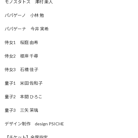
モノスタトス 澤村 楽人
パパゲーノ 小林 勉
パパゲーナ 今井 実希
侍女1 桜庭 由希
侍女2 根岸 千尋
侍女3 石橋 佳子
童子1 米田 佐和子
童子2 本間 ひろこ
童子3 三矢 茉璃
デザイン制作 design PSICHE
【チケット】全席指定