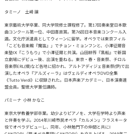
タミーノ 土崎 譲
東京藝術大学卒業、同大学院修士課程修了。第17回奏楽堂日本歌
曲コンクール第一位、中田喜直賞。第76回日本音楽コンクール入
選。文化庁派遣員としてウィーンに留学。オペラでは東京フィル
「こども音楽館『魔笛』」でチョン・ミョンフンと、小澤征爾音
楽塾IX『こうもり』で小澤征爾と共演。山田耕筰『黒船』で新国
立劇場にデビュー後、出演を重ねる。東京・春・音楽祭、チロル
音楽祭ERL(墺)など各地に招かれ、アルトアディジェ音楽祭(伊)で出
演したオペラ『アルズィーラ』はヴェルディオペラDVD全集
《Tutto Verdi》に収録された。日本声楽アカデミー、日本演奏連
盟会員。聖徳大学兼任講師。
パミーナ 小林 かなこ
東京大学教養学部卒業。幼少よりピアノを、大学在学時より声楽
と伴奏を学ぶ。2014年川崎市民オペラ『カルメン』フラスキータ
役でオペラデビューし、同年、小林勉門下の仲間と共にI
CANTORI（現 オペラ集団I CANTORI）を立ち上げる。2019年二