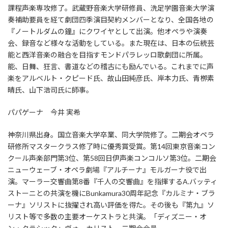
課程声楽専攻修了。武蔵野音楽大学研修員、洗足学園音楽大学演
奏補助要員を経て劇団四季演目契約メンバーとなり、全国各地の
『ノートルダムの鐘』にクワイヤとして出演。他オペラや演奏
会、録音など様々な活動をしている。また現在は、日本の伝統芸
能と西洋音楽の融合を目指すモンドパラレッロ歌劇団に所属。
能、日舞、狂言、書道などの稽古にも励んでいる。これまでに声
楽をアルベルト・クピード氏、故山田純彦氏、岸本力氏、青栁素
晴氏、山下浩司氏に師事。
パパゲーナ 今井 実希
神奈川県出身。国立音楽大学卒業、同大学院修了。二期会オペラ
研修所マスタークラス修了時に優秀賞受賞。第14回東京音楽コン
クール声楽部門第3位、第58回日伊声楽コンコルソ第3位。二期会
ニューウェーブ・オペラ劇場『アルチーナ』モルガーナ役で出
演。マーラー交響曲第8番『千人の交響曲』を指揮するA.バッティ
ストーニとの共演を機にBunkamura30周年記念『カルミナ・ブラ
ーナ』ソリストに抜擢され高い評価を得た。その後も『第九』ソ
リスト等で多数の主要オーケストラと共演。「ディズニー・オ