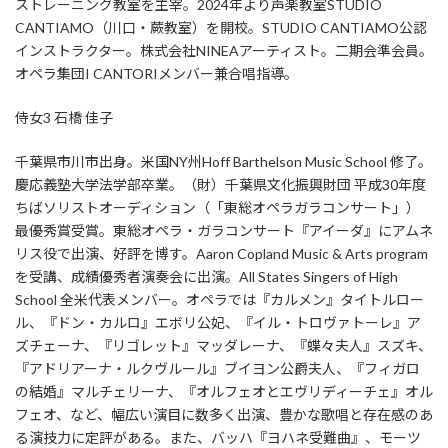
ストレーニング教室を主宰。2024年より声楽教室STUDIO
CANTIAMO（川口・蕨教室）を開校。STUDIO CANTIAMO公認
インストラクター。株式会社NINEAアーティスト。二期会準会員。
オペラ集団I CANTORIメンバー兼合唱指導。
侍女3 石橋 佳子
千葉県市川市出身。米国NY州Hoff Barthelson Music School 修了。
慶応義塾大学法学部卒業。（財）千葉県文化振興財団 平成30年度
ちばソリストオーディション（「東総オペラガラコンサート」）
最優秀賞受賞。東総オペラ・ガラコンサート『アイーダ』にアムネ
リス役で出演、好評を博す。Aaron Copland Music & Arts program
を受講、成績優秀者演奏会に出演。All States Singers of High
School 全米代表メンバー。オペラでは『カルメン』タイトルロー
ル、『ドン・カルロ』エボリ公妃、『イル・トロヴァトーレ』ア
ズチェーナ、『リゴレット』マッダレーナ、『蝶々夫人』スズキ、
『アドリアーナ・ルクヴルール』ブイヨン公爵夫人、『フィガロ
の結婚』マルチェリーナ、『オルフェオとエヴリディーチェ』オル
フェオ、など、幅広い演目に数多く出演、豊かな歌唱と存在感のあ
る演技力に定評がある。また、バッハ『ヨハネ受難曲』、モーツ