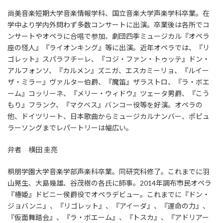
尚美音楽短期大学音楽情報学科、国立音楽大学声楽学科卒業。在
学中より学内外問わず多数コンサートに出演。卒業後は各所でコ
ンサートやオペラに合唱で参加、劇団四季ミュージカル『オペラ
座の怪人』『ライオンキング』等に出演。近年オペラでは、『リ
ゴレット』スパラフチーレ、『コジ・ファン・トゥッテ』ドン・
アルフォンソ、『カルメン』ズニガ、エスカミーリョ、『ルイー
ザ・ミラー』ヴァルター伯爵、『魔笛』ザラストロ、『ラ・ボエ
ーム』コッリーネ、『メリー・ウィドウ』ツェータ男爵、『こう
もり』フランク、『マクベス』バンコー役等を好演。オペラの
他、ドイツリート、日本歌曲からミュージカルナンバー、ポピュ
ラーソングまでレパートリーは幅広い。
弁者 横田 圭亮
桐朋学園大学音楽学部声楽科卒業。同研究科修了。これまでに羽
山晃生、大島幾雄、谷茂樹の各氏に師事。2014年調布市民オペラ
『椿姫』ドビニー侯爵役でオペラデビュー。これまでに『ドン・
ジョバンニ』、『リゴレット』、『アイーダ』、『運命の力』、
『仮面舞踏会』、『ラ・ボエーム』、『トスカ』、『アドリアー