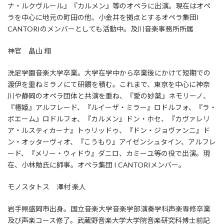
ナ・ルクヴルール』『カルメン』等のオペラに出演。現在はオペ
ラを中心に地元の町田の他、小金井を拠点とするオペラ集団I
CANTORIのメンバーとしても活動中。及川音楽事務所所属
神官 畠山 翔
洗足学園音楽大学卒業。大学在学中から卒業後にかけて短期での
渡伊を重ねミラノにて研鑽を積む。これまで、東京を中心に神奈
川や静岡のオペラ団体と共演を重ね、『愛の妙薬』ネモリーノ、
『椿姫』アルフレード、『ルイーザ・ミラー』ロドルフォ、『ラ・
ボエーム』ロドルフォ、『カルメン』ドン・ホセ、『カヴァレリ
ア・ルスティカーナ』トゥリッドゥ、『ドン・ジョヴァンニ』ド
ン・オッターヴィオ、『こうもり』アイゼンシュタイン、アルフレ
ード、『メリー・ウィドウ』ダニロ、カミーユ等の役で出演。現
在、小林勉氏に師事。オペラ集団 I CANTORIメンバー。
モノスタトス 澤村 楽人
岩手県盛岡市出身。国立音楽大学音楽学部演奏学科声楽専修卒業
及び声楽コース修了。武蔵野音楽大学大学院音楽研究科博士前記