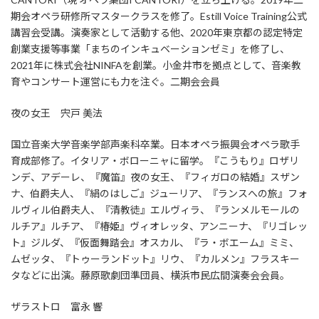
期会オペラ研修所マスタークラスを修了。Estill Voice Training公式
講習会受講。演奏家として活動する他、2020年東京都の認定特定
創業支援等事業「まちのインキュベーションゼミ」を修了し、
2021年に株式会社NINFAを創業。小金井市を拠点として、音楽教
育やコンサート運営にも力を注ぐ。二期会会員
夜の女王 宍戸 美法
国立音楽大学音楽学部声楽科卒業。日本オペラ振興会オペラ歌手
育成部修了。イタリア・ボローニャに留学。『こうもり』ロザリ
ンデ、アデーレ、『魔笛』夜の女王、『フィガロの結婚』スザン
ナ、伯爵夫人、『絹のはしご』ジューリア、『ランスへの旅』フォ
ルヴィル伯爵夫人、『清教徒』エルヴィラ、『ランメルモールの
ルチア』ルチア、『椿姫』ヴィオレッタ、アンニーナ、『リゴレッ
ト』ジルダ、『仮面舞踏会』オスカル、『ラ・ボエーム』ミミ、
ムゼッタ、『トゥーランドット』リウ、『カルメン』フラスキー
タなどに出演。藤原歌劇団準団員、横浜市民広間演奏会会員。
ザラストロ 富永 響