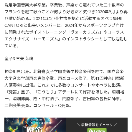
洗足学園音楽大学卒業。卒業後、声楽から離れていた二十数年の
ブランクを経て歌うことが何より好きだと気づき2020年9月より再
び歌い始める。2021年に小金井市を拠点に活動するオペラ集団I
CANTORIと出会いメンバーに。2024年からスポーツクラブ向け
に開発されたボイストレーニング「ヴォーカリズム」やコーラス
エクササイズ「ハーモニズム」のインストラクターとしても活動し
ている。
童子3 三矢 茉璃
神奈川県出身。北鎌倉女子学園高等学校音楽科を経て、国立音楽
大学音楽学部声楽専修卒業。声楽コース修了。第41回神奈川県新
人演奏会に出演。これまでに多数のコンサートやオペラに出演。
『魔笛』童子、『こうもり』アデーレにて好評を博した。浦畑裕
一、浦畑博美、故・中村浩子、門脇郁子、吉田顕の各氏に師事。
二期会準会員。コンセール・C会員。
＼ 最新情報をチェック ／