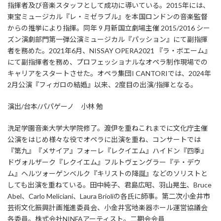
指揮者及び音楽スタッフとして成功に導いている。2015年には、
東宝ミュージカル『レ・ミゼラブル』を本国ロンドンの音楽監督
からの推挙により指揮。同年 9 月新国立劇場主催 2015/2016 シー
ズン演劇部門第一弾公演ミュージカル『パッション』にて副指揮
者を務めた。2021年6月、NISSAY OPERA2021 『ラ・ボエーム』
にて副指揮者を務め、プロフェッショナルなオペラ制作現場での
キャリアをスタートさせた。オペラ集団I CANTORIでは、2024年
2月公演『フィガロの結婚』以来、2度目の出演/指揮となる。
演出/台本/パパゲーノ 小林 勉
洗足学園音楽大学大学院修了。渡伊を重ねこれまでに文化庁主催
公演をはじめ様々な役でオペラに出演を重ね、コンサートでは
『第九』『メサイア』フォーレ『レクイエム』ハイドン『四季』
ドヴォルザーク『レクイエム』フルトヴェングラー『テ・デウ
ム』ヘルツォーゲンベルク『キリストの降誕』などのソリストと
しても出演を重ねている。田中純子、君島広昭、羽山晃生、Bruce
Abel、Carlo Meliciani、Laura Brioliの各氏に師事。第二次小金井市
芸術文化振興計画推進委員会、小金井宮地楽器ホール運営協議会
各委員。株式会社NINFAアーティスト。二期会会員