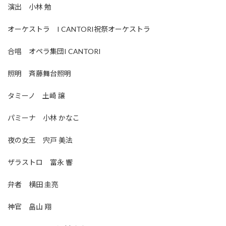
演出 小林 勉
オーケストラ I CANTORI祝祭オーケストラ
合唱 オペラ集団I CANTORI
照明 斉藤舞台照明
タミーノ 土崎 譲
パミーナ 小林 かなこ
夜の女王 宍戸 美法
ザラストロ 富永 響
弁者 横田 圭亮
神官 畠山 翔