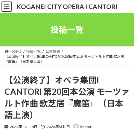
コ
ナ
KOGANEI CITY OPERA I CANTORI
ン
ビ
テ
ゲ
ン
ー
ツ
シ
投稿一覧
へ
ョ
ス
ン
キ
に
ッ
移
HOME
投稿一覧
公演情報
プ
動
【公演終了】オペラ集団I CANTORI 第20回本公演 モーツァルト作曲 歌芝居
『魔笛』（日本語上演）
【公演終了】オペラ集団I
CANTORI 第20回本公演 モーツァ
ルト作曲 歌芝居『魔笛』（日本
語上演）
最
2024年11月14日
2026年6月2日
icantori
終