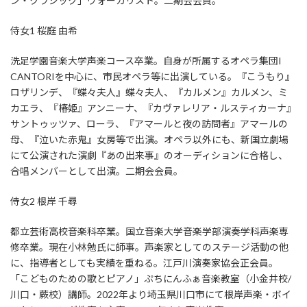
ン・クラシック」ヴォーカリスト。二期会会員。
侍女1 桜庭 由希
洗足学園音楽大学声楽コース卒業。自身が所属するオペラ集団I
CANTORIを中心に、市民オペラ等に出演している。『こうもり』
ロザリンデ、『蝶々夫人』蝶々夫人、『カルメン』カルメン、ミ
カエラ、『椿姫』アンニーナ、『カヴァレリア・ルスティカーナ』
サントゥッツァ、ローラ、『アマールと夜の訪問者』アマールの
母、『泣いた赤鬼』女房等で出演。オペラ以外にも、新国立劇場
にて公演された演劇『あの出来事』のオーディションに合格し、
合唱メンバーとして出演。二期会会員。
侍女2 根岸 千尋
都立芸術高校音楽科卒業。国立音楽大学音楽学部演奏学科声楽専
修卒業。現在小林勉氏に師事。声楽家としてのステージ活動の他
に、指導者としても実績を重ねる。江戸川演奏家協会正会員。
「こどものための歌とピアノ」ぷちにんふぁ音楽教室（小金井校/
川口・蕨校）講師。2022年より埼玉県川口市にて根岸声楽・ボイ