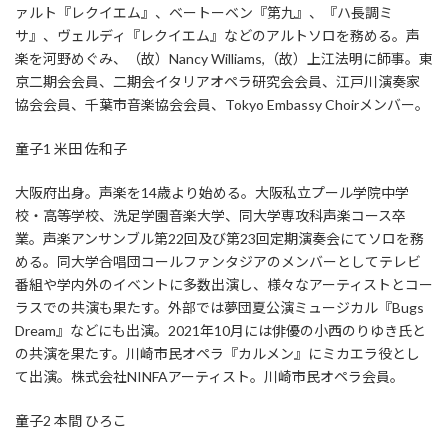
ァルト『レクイエム』、ベートーベン『第九』、『ハ長調ミ
サ』、ヴェルディ『レクイエム』などのアルトソロを務める。声
楽を河野めぐみ、（故）Nancy Williams,（故）上江法明に師事。東
京二期会会員、二期会イタリアオペラ研究会会員、江戸川演奏家
協会会員、千葉市音楽協会会員、Tokyo Embassy Choirメンバー。
童子1 米田 佐和子
大阪府出身。声楽を14歳より始める。大阪私立プール学院中学
校・高等学校、洗足学園音楽大学、同大学専攻科声楽コース卒
業。声楽アンサンブル第22回及び第23回定期演奏会にてソロを務
める。同大学合唱団コールファンタジアのメンバーとしてテレビ
番組や学内外のイベントに多数出演し、様々なアーティストとコー
ラスでの共演も果たす。外部では夢団夏公演ミュージカル『Bugs
Dream』などにも出演。2021年10月には俳優の小西のりゆき氏と
の共演を果たす。川崎市民オペラ『カルメン』にミカエラ役とし
て出演。株式会社NINFAアーティスト。川崎市民オペラ会員。
童子2 本間 ひろこ