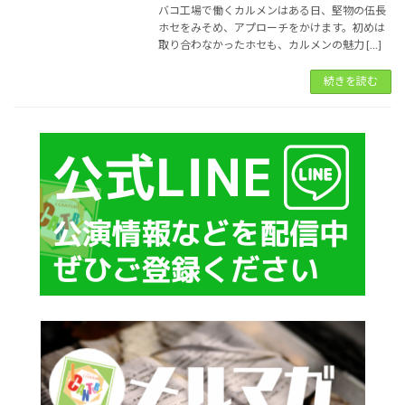
バコ工場で働くカルメンはある日、堅物の伍長
ホセをみそめ、アプローチをかけます。初めは
取り合わなかったホセも、カルメンの魅力 […]
続きを読む