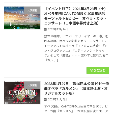
【イベント終了】2024年3月23日（土）
公演情報
オペラ集団I CANTORI設立10周年記念
モーツァルト&ビゼー オペラ・ガラ・
コンサート（日本語字幕付き上演）
2023年12月14日
設立10周年、アニバーサリーイヤーの「春」を
飾るのは、オペラの名曲のガラ・コンサート。
モーツァルトのオペラ『フィガロの結婚』『ド
ン・ジョヴァンニ』『コジ・ファン・トゥッ
テ』そして『魔笛』・・・ 言わずと知れた名作
『カル […]
続きを読む
2023年1月29日 第16回本公演 ビゼー作
公演情報
曲オペラ『カルメン』（日本語上演・オ
リジナルカット版）
2022年11月8日
オペラ集団 I CANTORIの16回目の本公演は、ビ
ゼー作曲『カルメン』日本語訳詞公演です。 タ