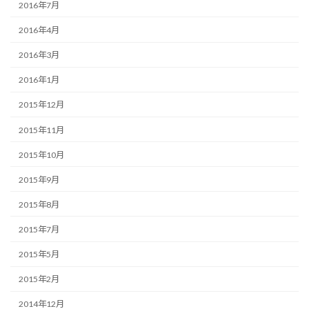
2016年7月
2016年4月
2016年3月
2016年1月
2015年12月
2015年11月
2015年10月
2015年9月
2015年8月
2015年7月
2015年5月
2015年2月
2014年12月