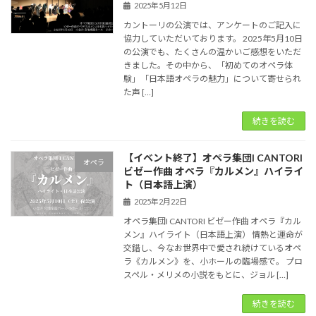
2025年5月12日
カントーリの公演では、アンケートのご記入に
協力していただいております。 2025年5月10日
の公演でも、たくさんの温かいご感想をいただ
きました。その中から、「初めてのオペラ体
験」「日本語オペラの魅力」について寄せられ
た声 […]
続きを読む
【イベント終了】オペラ集団I CANTORI
オペラ
ビゼー作曲 オペラ『カルメン』ハイライ
ト（日本語上演）
2025年2月22日
オペラ集団I CANTORI ビゼー作曲 オペラ『カル
メン』ハイライト（日本語上演） 情熱と運命が
交錯し、今なお世界中で愛され続けているオペ
ラ《カルメン》を、小ホールの臨場感で。 プロ
スペル・メリメの小説をもとに、ジョル […]
続きを読む