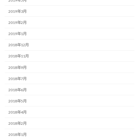
2019年5月
2019年3月
2019年2月
2019年1月
2018年12月
2018年11月
2018年9月
2018年7月
2018年6月
2018年5月
2018年4月
2018年2月
2018年1月