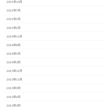
2025年10月
2025年7月
2025年5月
2025年2月
2024年11月
2024年8月
2024年5月
2024年3月
2023年12月
2023年11月
2023年9月
2023年6月
2023年3月