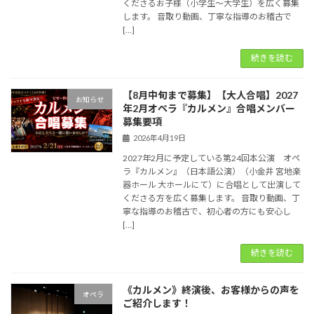
くださるお子様（小学生〜大学生）を広く募集
します。 音取り動画、丁寧な指導のお稽古で
[…]
続きを読む
【8月中旬まで募集】【大人合唱】2027
お知らせ
年2月オペラ『カルメン』合唱メンバー
募集要項
2026年4月19日
2027年2月に予定している第24回本公演 オペ
ラ『カルメン』（日本語公演）（小金井 宮地楽
器ホール 大ホールにて）に合唱として出演して
くださる方を広く募集します。 音取り動画、丁
寧な指導のお稽古で、初心者の方にも安心し
[…]
続きを読む
《カルメン》終演後、お客様からの声を
オペラ
ご紹介します！