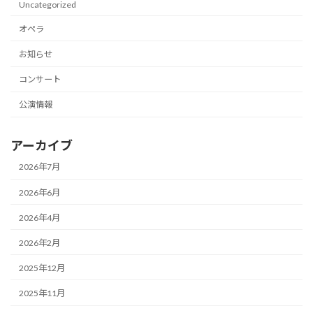
Uncategorized
オペラ
お知らせ
コンサート
公演情報
アーカイブ
2026年7月
2026年6月
2026年4月
2026年2月
2025年12月
2025年11月