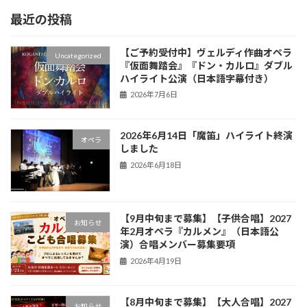
最近の投稿
【ご予約受付中】ヴェルディ作曲オペラ
Uncategorized
『仮面舞踏会』『ドン・カルロ』ダブル
ハイライト公演（日本語字幕付き）
2026年7月6日
2026年6月14日「魔笛」ハイライト終演
オペラ
しました
2026年6月18日
【9月中旬まで募集】【子供合唱】2027
お知らせ
年2月オペラ『カルメン』（日本語公
演）合唱メンバー募集要項
2026年4月19日
【8月中旬まで募集】【大人合唱】2027
お知らせ