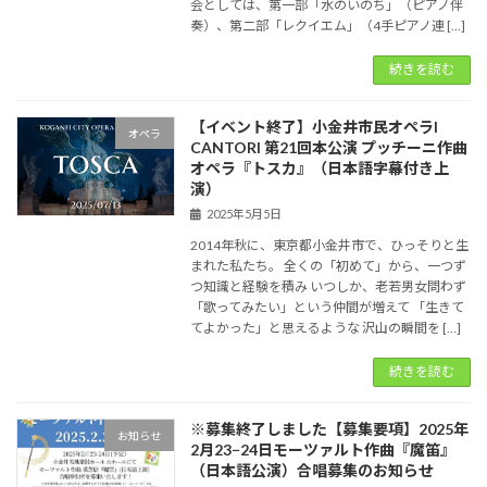
会としては、第一部「水のいのち」（ピアノ伴
奏）、第二部「レクイエム」（4手ピアノ連 […]
続きを読む
【イベント終了】小金井市民オペラI
オペラ
CANTORI 第21回本公演 プッチーニ作曲
オペラ『トスカ』（日本語字幕付き上
演）
2025年5月5日
2014年秋に、東京都小金井市で、ひっそりと生
まれた私たち。 全くの「初めて」から、一つず
つ知識と経験を積み いつしか、老若男女問わず
「歌ってみたい」という仲間が増えて 「生きて
てよかった」と思えるような 沢山の瞬間を […]
続きを読む
※募集終了しました【募集要項】2025年
お知らせ
2月23−24日モーツァルト作曲『魔笛』
（日本語公演）合唱募集のお知らせ