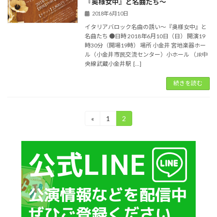
『奥様女中』と名曲たち〜
2018年6月10日
イタリアバロック名曲の誘い〜『奥様女中』と
名曲たち ●日時 2018年6月10日（日） 開演19
時30分（開場19時） 場所 小金井 宮地楽器ホー
ル（小金井市民交流センター）小ホール （JR中
央線武蔵小金井駅 […]
続きを読む
投
«
1
2
固
固
定
定
稿
ペ
ペ
ー
ー
の
ジ
ジ
ペ
ー
ジ