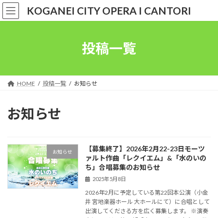
コ
ナ
KOGANEI CITY OPERA I CANTORI
ン
ビ
テ
ゲ
ン
ー
ツ
シ
投稿一覧
へ
ョ
ス
ン
キ
に
ッ
移
HOME
投稿一覧
お知らせ
プ
動
お知らせ
【募集終了】2026年2月22-23日モーツ
お知らせ
ァルト作曲「レクイエム」&「水のいの
ち」合唱募集のお知らせ
2025年5月8日
2026年2月に予定している第22回本公演（小金
井 宮地楽器ホール 大ホールにて）に合唱として
出演してくださる方を広く募集します。 ※演奏