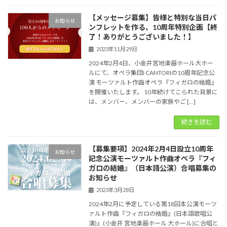
【メッセージ募集】皆様と特別な当日パ
お知らせ
ンフレットを作る、10周年特別企画【終
了！ありがとうございました！】
2023年11月29日
2024年2月4日、小金井宮地楽器ホール大ホー
ルにて、オペラ集団I CANTORIの10周年記念公
演 モーツァルト作曲オペラ『フィガロの結婚』
を開催いたします。 10年続けてこられた背景に
は、メンバー、メンバーの家族やご […]
続きを読む
【募集要項】2024年2月4日設立10周年
お知らせ
記念公演モーツァルト作曲オペラ『フィ
ガロの結婚』（日本語公演）合唱募集の
お知らせ
2023年3月28日
2024年2月に予定している第18回本公演モーツ
ァルト作曲『フィガロの結婚』(日本語歌唱公
演)』(小金井 宮地楽器ホール 大ホール)に合唱と